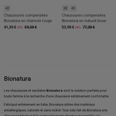
40
38
40
Chaussures compensées
Chaussures compensées
Bionatura en chamois rouge
Bionatura en nubuck boue
41,30 €
59,00 €
53,90 €
77,00 €
30%
30%
Bionatura
Les chaussures et sandales
Bionatura
sont la solution parfaite pour
toute femme à la recherche d'une chaussure extrêmement confortable.
Fabriqué entièrement en Italie, Bionatura utilise des matériaux
antiallergiques, naturels et sans nickel. Tout cela fait de Bionatura une
chaussure Made in Italy particulièrement attentive et sensible aux