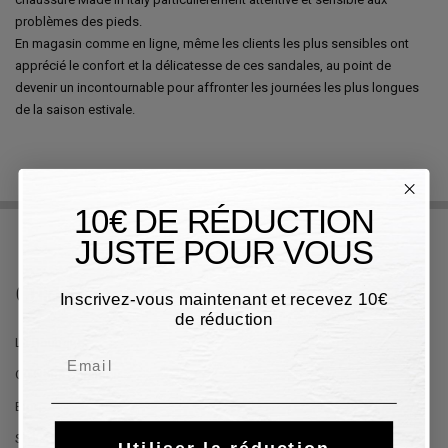
problèmes des pieds.
En magasin comme en ligne, même les clients les plus sensibles ont
apprécié le confort et la délicatesse de ces sandales, au point de
devenir un incontournable pour affronter les journées les plus longues
de la saison estivale.
10€ DE RÉDUCTION
JUSTE POUR VOUS
Guidi Calzature
Inscrivez-vous maintenant et recevez 10€
de réduction
La Boutique
Email
Où Nous Sommes
Blog
Stylistes