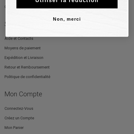
Utiliser la réduction
Offres
Non, merci
Service Client
Aide et Contacts
Moyens de paiement
Expédition et Livraison
Retour et Remboursement
Politique de confidentialité
Mon Compte
Connectez-Vous
Créez un Compte
Mon Panier