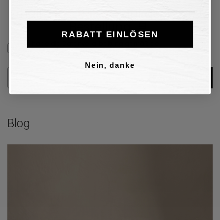
Erhalte
10€ Rabatt
auf deine erste
Bestellung
🛒
RABATT EINLÖSEN
Subscribed
Ich habe die Datenverarbeitung gemäß der
Datenschutzerklärung gelesen und akzeptiere sie.
Nein, danke
Email
ABONNIERE
Blog