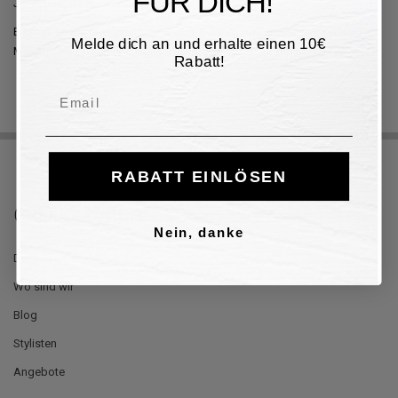
FÜR DICH!
Janet und Janet auszeichnen.
Entdecken Sie die Details, die Janet & Janet auszeichnen. Sie werden
Melde dich an und erhalte einen 10€
Materialien, Farben und Details schätzen.
Rabatt!
Email
RABATT EINLÖSEN
Guidi Calzature
Nein, danke
Der Laden
Wo sind wir
Blog
Stylisten
Angebote