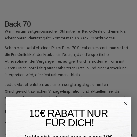
Back 70
Wenn es um zeitgenössischen Stil mit einer Retro-Seele und einer klar
erkennbaren Identität geht, kommt man an Back 70 nicht vorbei.
Schon beim Anblick eines Paars Back 70 Sneakers erkennt man sofort
die Persönlichkeit der Marke: ein Design, das die sportlichen
Atmosphären der Vergangenheit aufgreift und in moderner Form mit
klaren Linien, sorgfältig ausgearbeiteten Details und einer Ästhetik neu
interpretiert wird, die nicht unbemerkt bleibt.
Jedes Modell entsteht aus einem sorgfältig abgestimmten
Gleichgewicht zwischen Vintage-Inspiration und aktuellen Trends:
ausgewählte Materialien, hochwertige Verarbeitung und Lösungen, die
Komfort und Vielseitigkeit gewährleisten, machen diese Schuhe perfekt
10€ RABATT NUR
für den Alltag.
FÜR DICH!
Das Ergebnis sind Sneakers mit starkem und dynamischem Charakter,
ideal für alle, die sich mit einem lässigen, aber raffinierten Stil abheben
möchten, der sich leicht an verschiedene Looks anpassen lässt, ohne an
Melde dich an und erhalte einen 10€