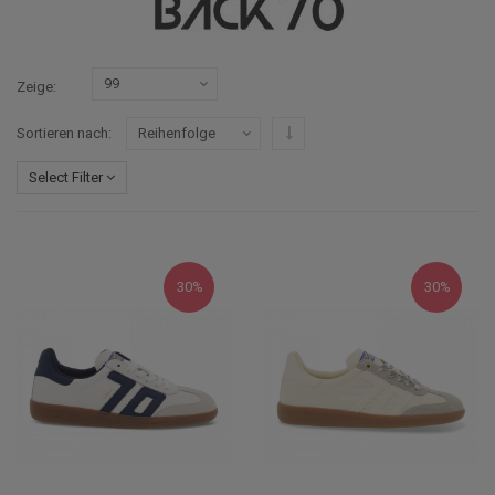
Zeige
In absteigender Reihenfolge
Sortieren nach
Select Filter
30%
30%