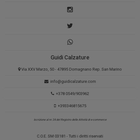
Guidi Calzature
Via XXV Marzo, 50 - 47895 Domagnano Rep. San Marino
info@guidicalzature.com
+378 0549/903962
+393346815675
Iscrizione al nr. 24 del Registro delle Attività di e-commerce
C.O.E. SM 03181 - Tutti i diritti riservati