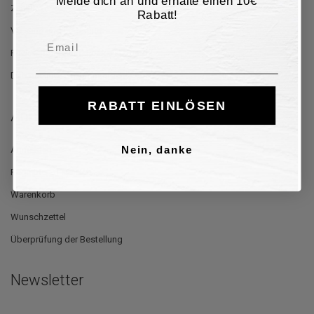
Melde dich an und erhalte einen 10€
Zahlung
Rabatt!
Versand und Lieferung
Email
Rücksendung und Rückerstattung
Datenschutz-Bestimmungen
RABATT EINLÖSEN
Anmeldung
Anmelden
Nein, danke
Registrieren sie sich
Warenkorb
Wunschzettel
Überprüfung der Bestellung
Newsletter