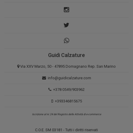
Guidi Calzature
Via XXV Marzo, 50 - 47895 Domagnano Rep. San Marino
info@guidicalzature.com
+378 0549/903962
+393346815675
Iscrizione al nr. 24 del Registro delle Attività di e-commerce
C.O.E. SM 03181 - Tutti i diritti riservati