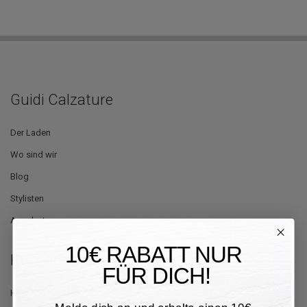
Guidi Calzature
Der Laden
Wo sind wir
Blog
Stylisten
Angebote
10€ RABATT NUR
Kundenservice
FÜR DICH!
Hilfe und Kontakte