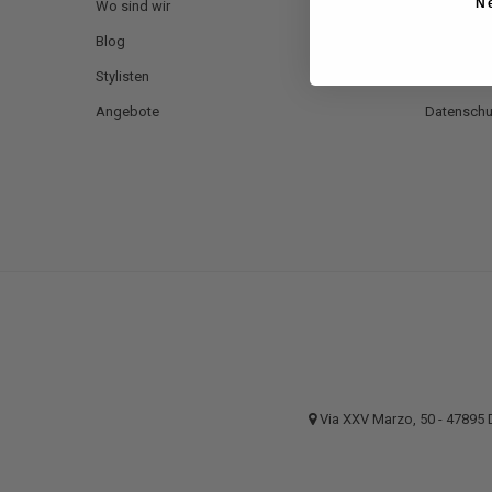
N
Wo sind wir
Zahlung
Blog
Versand u
Stylisten
Rücksendu
Angebote
Datensch
Via XXV Marzo, 50 - 4789