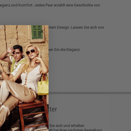
leganz und Komfort. Jedes Paar erzählt eine Geschichte von
on weichem Leder und raffiniertem Design. Lassen Sie sich von
Stils ist.
e
. Wählen Sie Qualität, umarmen Sie die Eleganz.
Newsletter
Registrieren Sie sich und erhalten
Sie
10€
Rabatt bei Ihrer nächsten Bestellung.