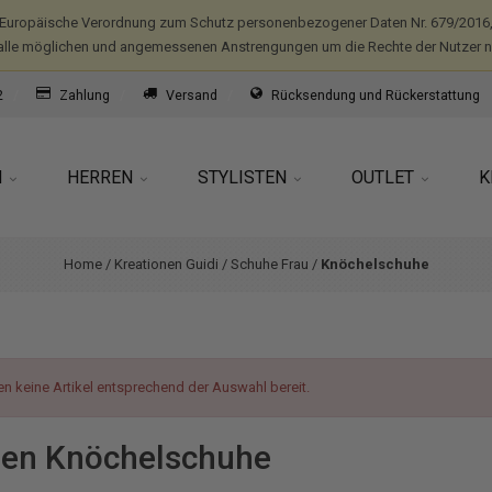
(Europäische Verordnung zum Schutz personenbezogener Daten Nr. 679/2016,
alle möglichen und angemessenen Anstrengungen um die Rechte der Nutzer nic
2
Zahlung
Versand
Rücksendung und Rückerstattung
N
HERREN
STYLISTEN
OUTLET
K
Home
/
Kreationen Guidi
/
Schuhe Frau
/
Knöchelschuhe
en keine Artikel entsprechend der Auswahl bereit.
en Knöchelschuhe