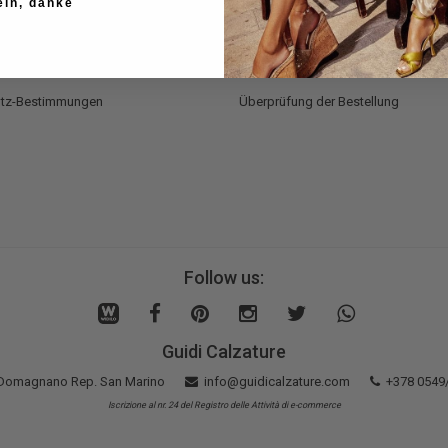
ein, danke
Registrieren sie sich
nd Lieferung
Warenkorb
ng und Rückerstattung
Wunschzettel
utz-Bestimmungen
Überprüfung der Bestellung
Follow us:
Guidi Calzature
5 Domagnano Rep. San Marino
info@guidicalzature.com
+378 0549
Iscrizione al nr. 24 del Registro delle Attività di e-commerce