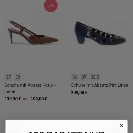
30%
37
38
36
37
38,5
Schuhe mit Absatz Ncub -
Schuhe mit Absatz Pitti Linea
Leder
209,00 €
139,30 €
199,00 €
30%
30%