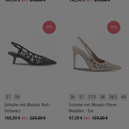
30%
30%
30%
30%
37
39
36
37
37,5
38
38,5
40
Schuhe mit Absatz Ash -
Schuhe mit Absatz Steve
Schwarz
Madden - Eis
160,30 €
229,00 €
97,30 €
139,00 €
30%
30%