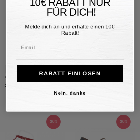
10€ RABATT NUR
FÜR DICH!
Melde dich an und erhalte einen 10€
Rabatt!
Email
36
37
40
RABATT EINLÖSEN
Schuhe mit Absatz Pitti Linea
Schuhe mit Absatz Vicenza
GUCCI aus Malen Schwarz
216,00 €
123,20 €
176,00 €
30%
Nein, danke
30%
30%