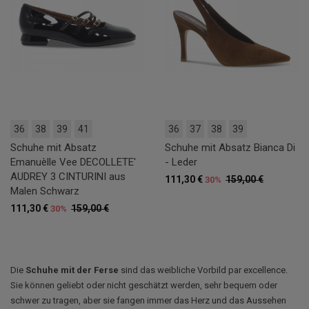
36
38
39
41
36
37
38
39
Schuhe mit Absatz
Schuhe mit Absatz Bianca Di
Emanuèlle Vee DECOLLETE'
- Leder
AUDREY 3 CINTURINI aus
111,30 €
159,00 €
30%
Malen Schwarz
111,30 €
159,00 €
30%
Die
Schuhe mit der Ferse
sind das weibliche Vorbild par excellence.
Sie können geliebt oder nicht geschätzt werden, sehr bequem oder
schwer zu tragen, aber sie fangen immer das Herz und das Aussehen