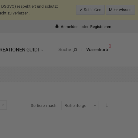
 DSGVO) respektiert und schützt
Schließen
Mehr wissen
ht zu verletzen.
Anmelden
oder
Registrieren
0
REATIONEN GUIDI
Suche
Warenkorb
In absteigender R
Sortieren nach