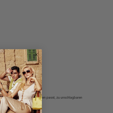
 Sie den
Rucksack
, der zu Ihnen passt, zu unschlagbaren
den Sie überraschen!