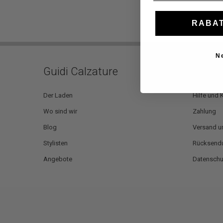
RABAT
N
Guidi Calzature
Kunde
Der Laden
Hilfe und 
Wo sind wir
Zahlung
Blog
Versand u
Stylisten
Rücksendu
Angebote
Datensch