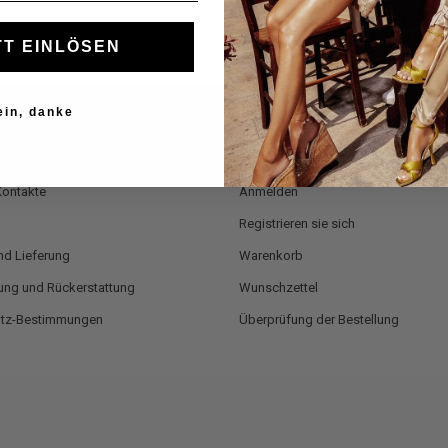
T EINLÖSEN
ein, danke
nservice
Anmeldung
Kontakte
Anmelden
Registrieren sie sich
nd Lieferung
Warenkorb
ng und Rückerstattung
Wunschzettel
utz-Bestimmungen
Überprüfung der Bestellung