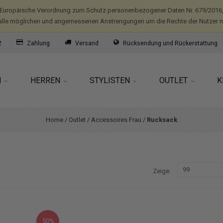
(Europäische Verordnung zum Schutz personenbezogener Daten Nr. 679/2016,
alle möglichen und angemessenen Anstrengungen um die Rechte der Nutzer nic
2
Zahlung
Versand
Rücksendung und Rückerstattung
N
HERREN
STYLISTEN
OUTLET
K
Home
/
Outlet
/
Accessoires Frau
/
Rucksack
Zeige
50%