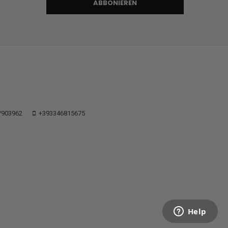
ABBONIEREN
/903962
+393346815675