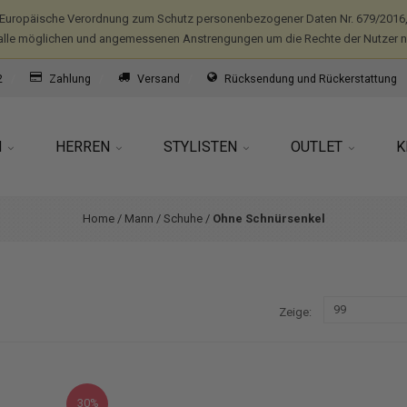
(Europäische Verordnung zum Schutz personenbezogener Daten Nr. 679/2016,
alle möglichen und angemessenen Anstrengungen um die Rechte der Nutzer nic
2
Zahlung
Versand
Rücksendung und Rückerstattung
N
HERREN
STYLISTEN
OUTLET
K
Home
/
Mann
/
Schuhe
/
Ohne Schnürsenkel
Zeige
30%