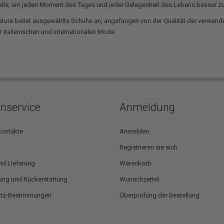
elle, um jeden Moment des Tages und jeder Gelegenheit des Lebens besser 
ature bietet ausgewählte Schuhe an, angefangen von der Qualität der verwend
 italienischen und internationalen Mode.
nservice
Anmeldung
Kontakte
Anmelden
Registrieren sie sich
nd Lieferung
Warenkorb
ng und Rückerstattung
Wunschzettel
utz-Bestimmungen
Überprüfung der Bestellung