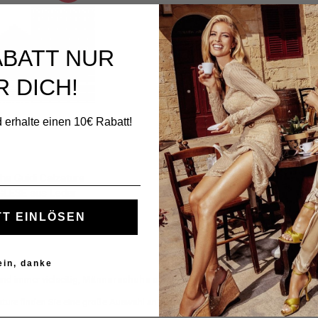
ABATT NUR
R DICH!
 erhalte einen 10€ Rabatt!
he Guidi Calzature
GLESE aus Leder
T EINLÖSEN
249,00 €
30%
ein, danke
und immer vielseitig,
Männerschuhe ohne Schnürsenkel
sind die ideale Wa
ature finden Sie eine große Auswahl an Herrenschuhen ohne Schnürsenkel, di