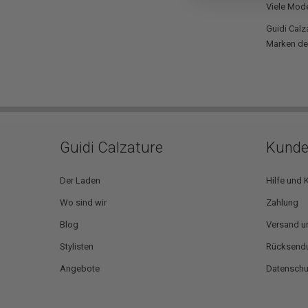
Viele Mod
Guidi Calz
Marken der
Guidi Calzature
Kunde
Der Laden
Hilfe und 
Wo sind wir
Zahlung
Blog
Versand u
Stylisten
Rücksendu
Angebote
Datensch