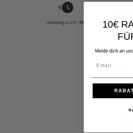
10€ R
Lieferung in 24 / 48h
FÜ
Melde dich an und
Email
42
Halbschu
STILE IN
Leder
RABAT
174,30 €
N
Praktisch 
Guidi Calz