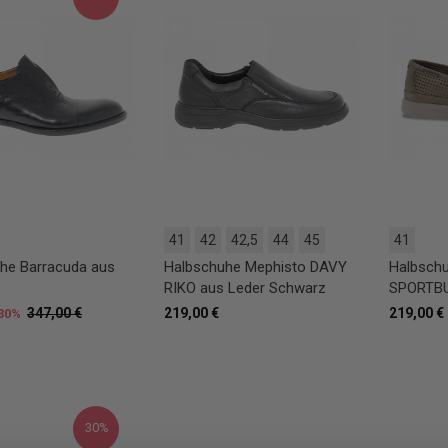
41
42
42,5
44
45
41
he Barracuda aus
Halbschuhe Mephisto DAVY
Halbsch
RIKO aus Leder Schwarz
SPORTBU
347,00 €
219,00 €
219,00 €
30%
30%