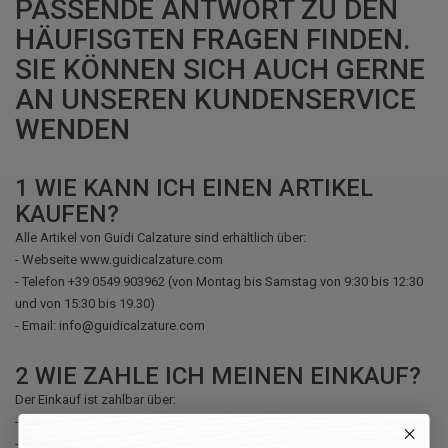
PASSENDE ANTWORT ZU DEN
HÄUFISGTEN FRAGEN FINDEN.
SIE KÖNNEN SICH AUCH GERNE
AN UNSEREN KUNDENSERVICE
WENDEN
1
WIE KANN ICH EINEN ARTIKEL
KAUFEN?
Alle Artikel von Guidi Calzature sind erhältlich über:
- Webseite www.guidicalzature.com
- Telefon +39 0549 903962 (von Montag bis Samstag von 9:30 bis 12:30
und von 15:30 bis 19.30)
- Email: info@guidicalzature.com
2
WIE ZAHLE ICH MEINEN EINKAUF?
Der Einkauf ist zahlbar über:
- Der Einkauf ist zahlbar über
- PayPal Konto