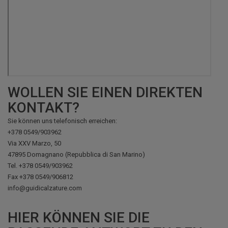
WOLLEN SIE EINEN DIREKTEN
KONTAKT?
Sie können uns telefonisch erreichen:
+378 0549/903962
Via XXV Marzo, 50
47895 Domagnano (Repubblica di San Marino)
Tel.
+378 0549/903962
Fax
+378 0549/906812
info@guidicalzature.com
HIER KÖNNEN SIE DIE