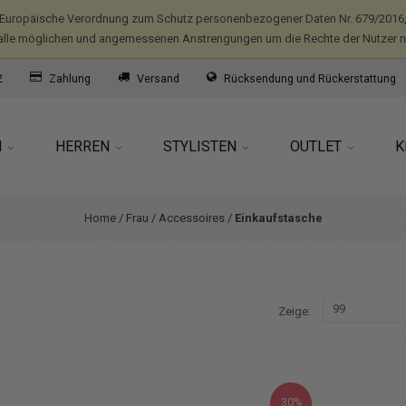
(Europäische Verordnung zum Schutz personenbezogener Daten Nr. 679/2016,
alle möglichen und angemessenen Anstrengungen um die Rechte der Nutzer nic
2
Zahlung
Versand
Rücksendung und Rückerstattung
N
HERREN
STYLISTEN
OUTLET
K
Home
/
Frau
/
Accessoires
/
Einkaufstasche
Zeige
30%