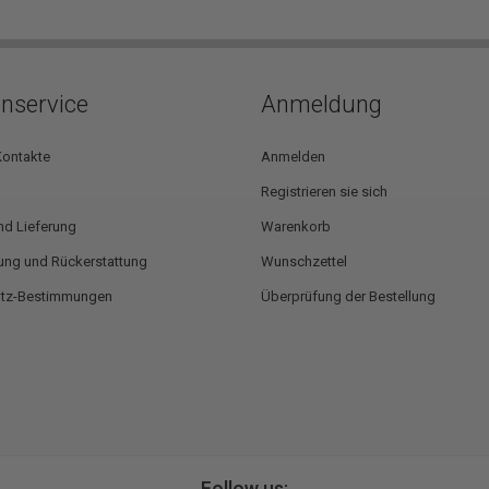
nservice
Anmeldung
Kontakte
Anmelden
Registrieren sie sich
nd Lieferung
Warenkorb
ng und Rückerstattung
Wunschzettel
utz-Bestimmungen
Überprüfung der Bestellung
Follow us: