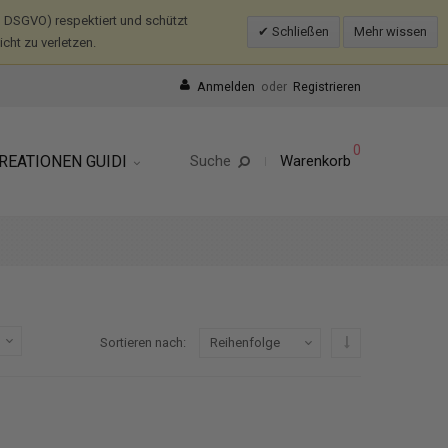
 DSGVO) respektiert und schützt
Schließen
Mehr wissen
ht zu verletzen.
Anmelden
oder
Registrieren
0
REATIONEN GUIDI
Suche
Warenkorb
In absteigender R
Sortieren nach