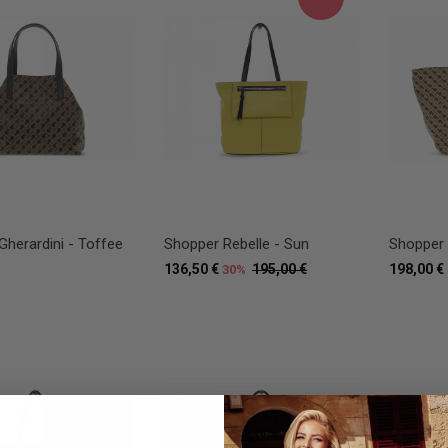
Gherardini - Toffee
Shopper Rebelle - Sun
Shopper 
136,50 €
195,00 €
198,00 €
30%