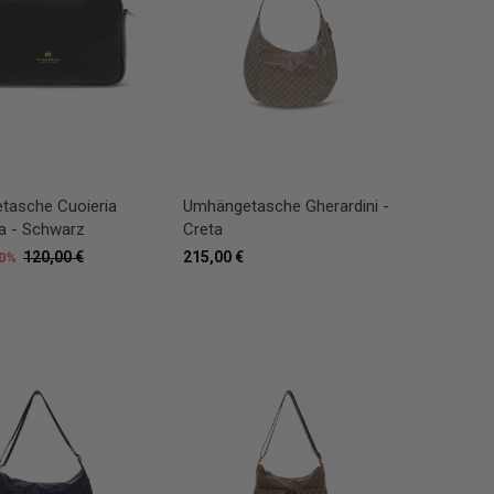
tasche Cuoieria
Umhängetasche Gherardini -
na - Schwarz
Creta
120,00 €
215,00 €
0%