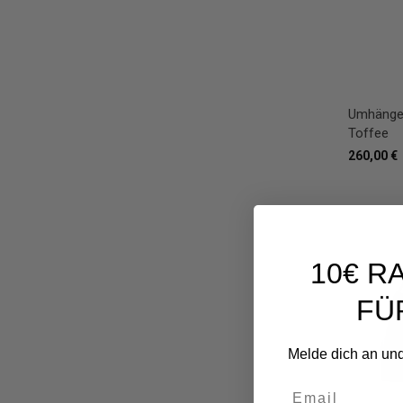
Umhänget
Toffee
260,00 €
10€ R
FÜ
Melde dich an und
Email