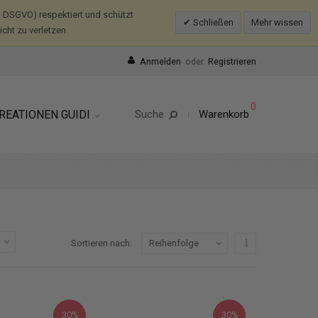
 DSGVO) respektiert und schützt
Schließen
Mehr wissen
ht zu verletzen.
Anmelden
oder
Registrieren
0
REATIONEN GUIDI
Suche
Warenkorb
In absteigender R
Sortieren nach
30%
30%