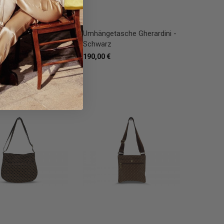
asche Gherardini -
Umhängetasche Gherardini -
Schwarz
190,00 €