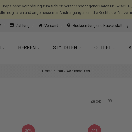
(Europäische Verordnung zum Schutz personenbezogener Daten Nr. 679/2016,
alle möglichen und angemessenen Anstrengungen um die Rechte der Nutzer nic
2
Zahlung
Versand
Rücksendung und Rückerstattung
N
HERREN
STYLISTEN
OUTLET
K
Home
/
Frau
/
Accessoires
Zeige
30%
30%