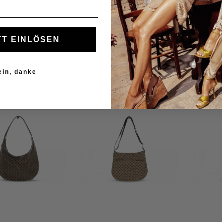
asche Gherardini -
Umhängetasche Gherardini -
Umhänget
T EINLÖSEN
Tabak
Moka
230,00 €
270,00 €
ein, danke