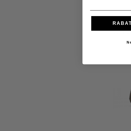
Umhänget
RABAT
Odissey
230,00 €
N