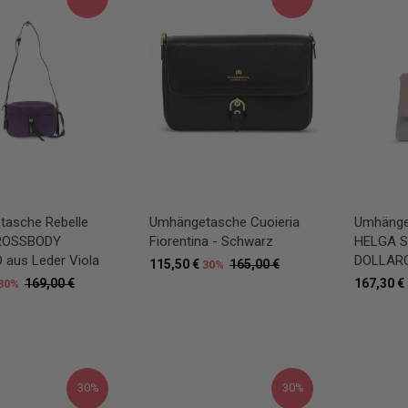
asche Rebelle
Umhängetasche Cuoieria
Umhänge
ROSSBODY
Fiorentina - Schwarz
HELGA S
aus Leder Viola
DOLLARO
115,50 €
165,00 €
30%
169,00 €
167,30 €
30%
30%
30%