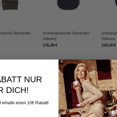
asche Gherardini -
Umhängetasche Gherardini -
Umhänget
Odissey
Odissey
215,00 €
220,00 €
ABATT NUR
R DICH!
 erhalte einen 10€ Rabatt!