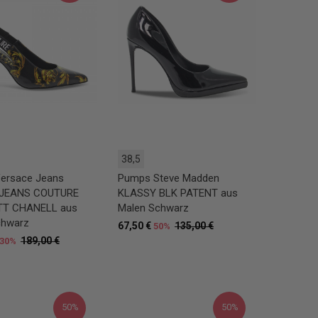
38,5
ersace Jeans
Pumps Steve Madden
 JEANS COUTURE
KLASSY BLK PATENT aus
T CHANELL aus
Malen Schwarz
chwarz
67,50 €
135,00 €
50%
189,00 €
30%
50%
50%