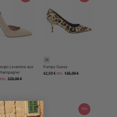
36
rgio Levantesi aus
Pumps Guess
 Champagner
62,50 €
125,00 €
50%
220,00 €
50%
20%
50%