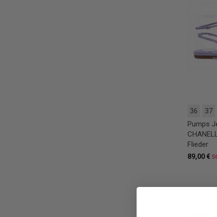
36
37
Pumps Je
CHANELL
Flieder
89,00 €
5