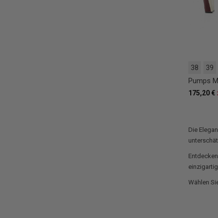
38
39
Pumps Ma
175,20 €
Die Elega
unterschä
Entdecken 
einzigarti
Wählen Si