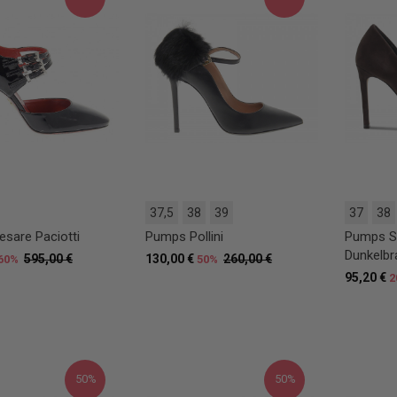
37,5
38
39
37
38
sare Paciotti
Pumps Pollini
Pumps S
Dunkelbr
595,00 €
130,00 €
260,00 €
60%
50%
95,20 €
2
50%
50%