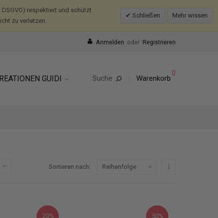
 DSGVO) respektiert und schützt
Schließen
Mehr wissen
ht zu verletzen.
Anmelden
oder
Registrieren
0
REATIONEN GUIDI
Suche
Warenkorb
In absteigender R
Sortieren nach
20%
50%