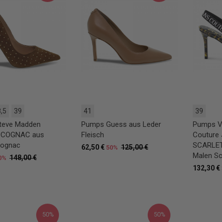
,5
39
41
39
teve Madden
Pumps Guess aus Leder
Pumps V
 COGNAC aus
Fleisch
Couture
ognac
SCARLET
62,50 €
125,00 €
50%
Malen S
148,00 €
0%
132,30 €
50%
50%