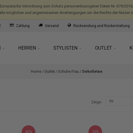
(Europäische Verordnung zum Schutz personenbezogener Daten Nr. 679/2016,
alle möglichen und angemessenen Anstrengungen um die Rechte der Nutzer nic
2
Zahlung
Versand
Rücksendung und Rückerstattung
N
HERREN
STYLISTEN
OUTLET
K
Home
/
Outlet
/
Schuhe Frau
/
Dekolletee
Zeige
60%
50%