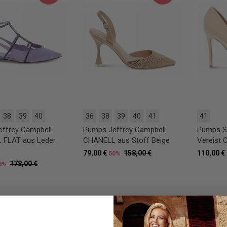
38
39
40
36
38
39
40
41
41
ffrey Campbell
Pumps Jeffrey Campbell
Pumps Se
 FLAT aus Leder
CHANELL aus Stoff Beige
Vereist
79,00 €
158,00 €
110,00 €
50%
178,00 €
0%
50%
50%