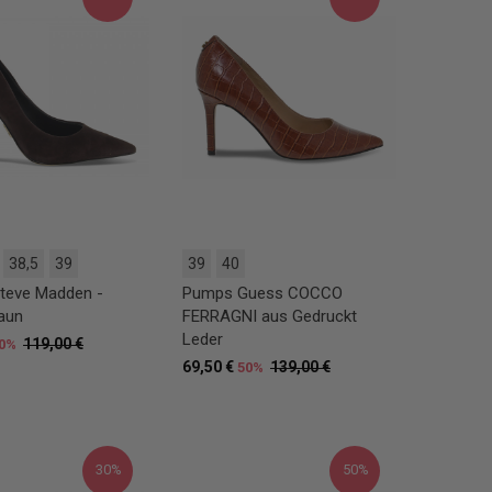
38,5
39
39
40
teve Madden -
Pumps Guess COCCO
aun
FERRAGNI aus Gedruckt
Leder
119,00 €
0%
69,50 €
139,00 €
50%
30%
50%