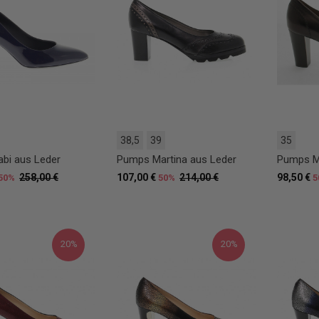
38,5
39
35
bi aus Leder
Pumps Martina aus Leder
Pumps Ma
258,00 €
107,00 €
214,00 €
98,50 €
50%
50%
5
20%
20%