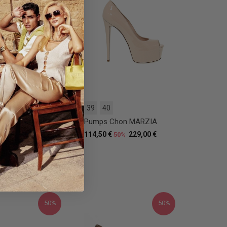
5
39
40
onna Serena GIOIA
Pumps Chon MARZIA
172,00 €
114,50 €
229,00 €
20%
50%
50%
50%