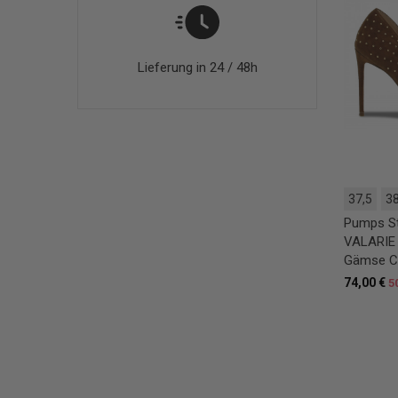
Lieferung in 24 / 48h
37,5
38
Pumps S
VALARIE
Gämse C
74,00 €
5