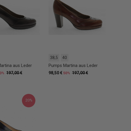
38,5
40
rtina aus Leder
Pumps Martina aus Leder
197,00 €
98,50 €
197,00 €
0%
50%
20%