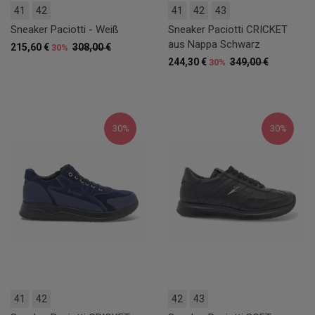
41
42
41
42
43
Sneaker Paciotti - Weiß
Sneaker Paciotti CRICKET
aus Nappa Schwarz
215,60 €
308,00 €
30%
244,30 €
349,00 €
30%
30%
30%
41
42
42
43