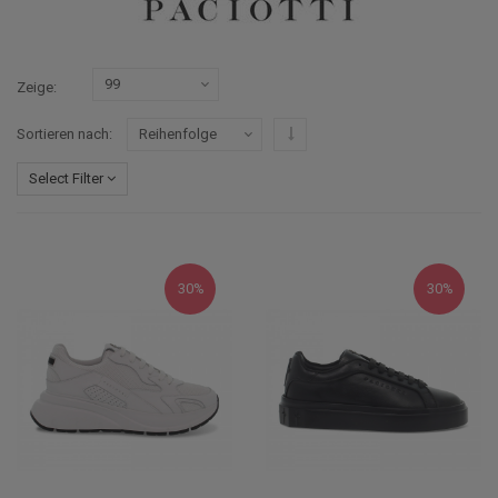
Zeige
In absteigender Reihenfolge
Sortieren nach
Select Filter
30%
30%