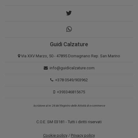
Guidi Calzature
Via XXV Marzo, 50 - 47895 Domagnano Rep. San Marino
info@guidicalzature.com
+378 0549/903962
+393346815675
Iscrizione al nr. 24 del Registro delle Attività di e-commerce
C.O.E. SM 03181 - Tutti i diritti riservati
Cookie policy
/
Privacy policy