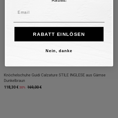
Email
RABATT EINLÖSEN
Nein, danke
Knöchelschuhe Guidi Calzature STILE INGLESE aus Gämse
Dunkelbraun
118,30 €
169,00 €
30%