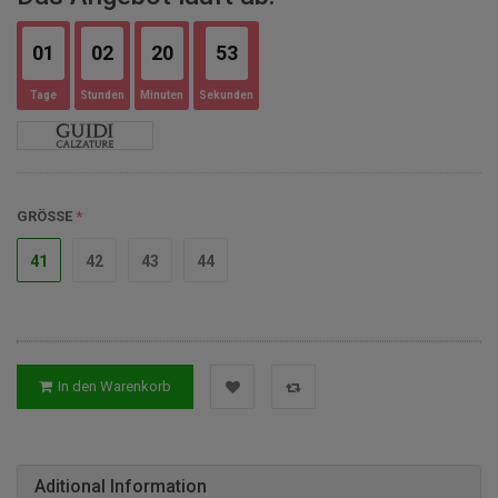
01
02
20
52
Tage
Stunden
Minuten
Sekunden
GRÖSSE
41
42
43
44
In den Warenkorb
Aditional Information