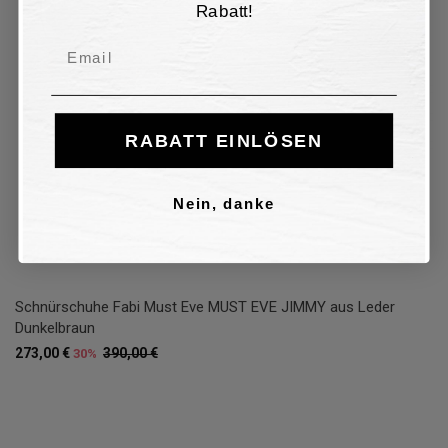
Rabatt!
Email
RABATT EINLÖSEN
Nein, danke
Schnürschuhe Fabi Must Eve MUST EVE JIMMY aus Leder
Dunkelbraun
273,00 €
390,00 €
30%