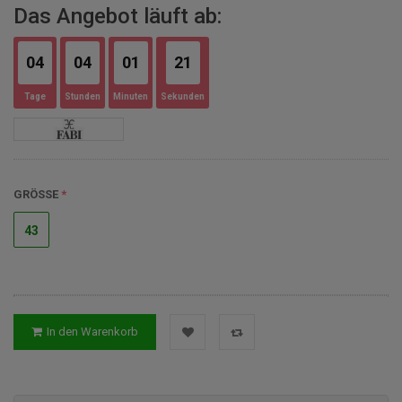
Das Angebot läuft ab:
04
04
01
20
Tage
Stunden
Minuten
Sekunden
GRÖSSE
43
In den Warenkorb