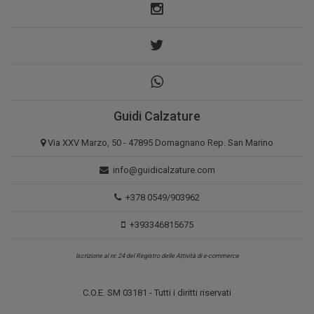
Guidi Calzature
Via XXV Marzo, 50 - 47895 Domagnano Rep. San Marino
info@guidicalzature.com
+378 0549/903962
+393346815675
Iscrizione al nr. 24 del Registro delle Attività di e-commerce
C.O.E. SM 03181 - Tutti i diritti riservati