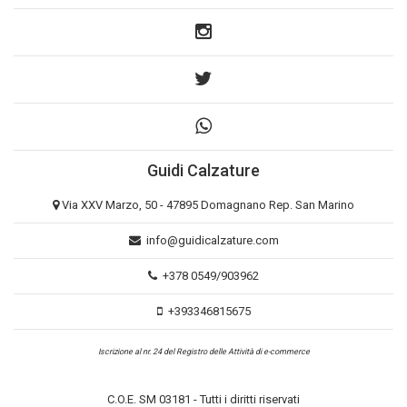
Guidi Calzature
Via XXV Marzo, 50 - 47895 Domagnano Rep. San Marino
info@guidicalzature.com
+378 0549/903962
+393346815675
Iscrizione al nr. 24 del Registro delle Attività di e-commerce
C.O.E. SM 03181 - Tutti i diritti riservati