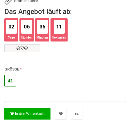
Größentabelle
Das Angebot läuft ab:
02
06
36
11
Tage
Stunden
Minuten
Sekunden
GRÖSSE
42
In den Warenkorb