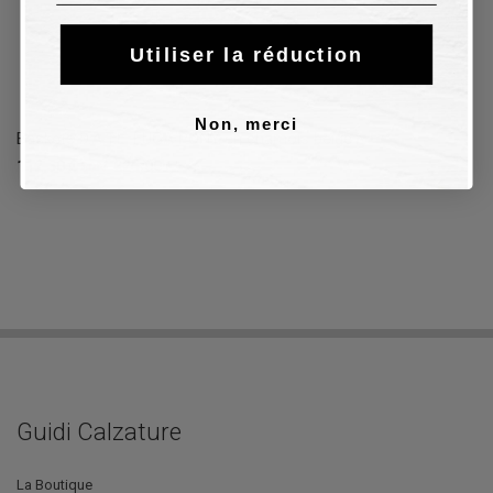
Utiliser la réduction
Non, merci
Baskets D.A.T.E. FUGA PONY en chamois beige
112,50 €
225,00 €
50%
Guidi Calzature
La Boutique