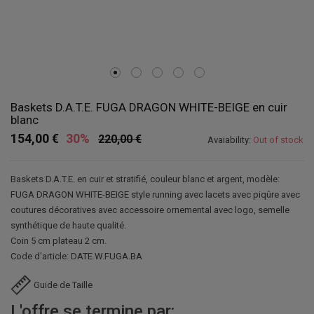
Baskets D.A.T.E. FUGA DRAGON WHITE-BEIGE en cuir
blanc
154,00 €
30%
220,00 €
Avaiability:
Out of stock
Baskets D.A.T.E. en cuir et stratifié, couleur blanc et argent, modèle:
FUGA DRAGON WHITE-BEIGE style running avec lacets avec piqûre avec
coutures décoratives avec accessoire ornemental avec logo, semelle
synthétique de haute qualité.
Coin 5 cm plateau 2 cm.
Code d'article: DATE.W.FUGA.BA
Guide de Taille
L'offre se termine par: