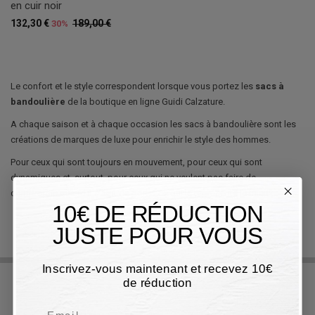
en cuir noir
132,30 €
189,00 €
30%
Le confort et le style correspondent lorsque vous portez les
sacs à
bandoulière
de la boutique en ligne Guidi Calzature.
A chaque saison et à chaque occasion les sacs à bandoulière sont les
créations de marques de luxe pour enrichir le style des hommes.
Pour ceux qui sont toujours en mouvement, pour ceux qui sont
dynamiques et, surtout, pour ceux qui ne veulent pas faire de
compromis quand il s'agit de porter ce qui le représente le mieux.
10€ DE RÉDUCTION
JUSTE POUR VOUS
Inscrivez-vous maintenant et recevez 10€
de réduction
Email