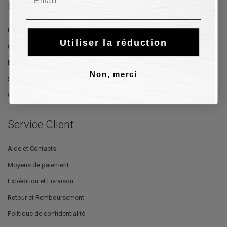
Guidi Calzature
La Boutique
Utiliser la réduction
Où Nous Sommes
Blog
Non, merci
Stylistes
Offres
Service Client
Aide et Contacts
Moyens de paiement
Expédition et Livraison
Retour et Remboursement
Politique de confidentialité