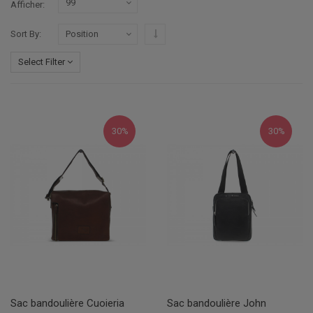
Afficher
Par ordre décroissant
Sort By
Select Filter
30%
30%
Sac bandoulière Cuoieria
Sac bandoulière John