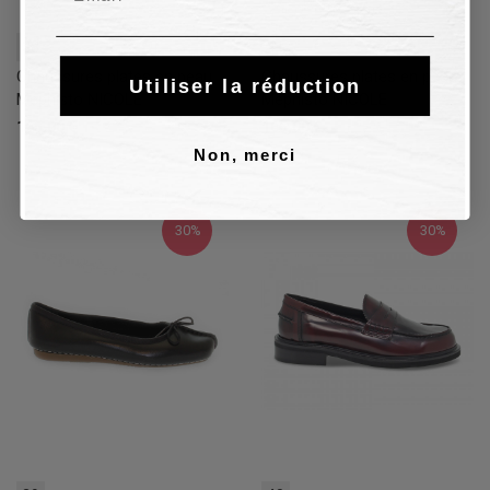
38
41,5
Chaussures plates en peau
Chaussures plates en peau
Utiliser la réduction
Mephisto NICOLE
Mephisto NICOLE
165,00 €
165,00 €
Non, merci
30%
30%