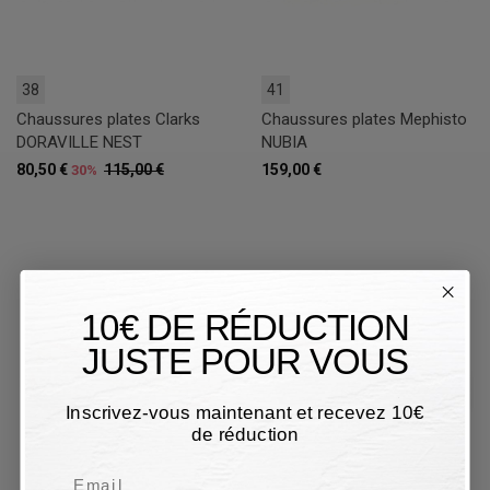
38
41
Chaussures plates Clarks
Chaussures plates Mephisto
DORAVILLE NEST
NUBIA
80,50 €
115,00 €
159,00 €
30%
10€ DE RÉDUCTION
JUSTE POUR VOUS
Inscrivez-vous maintenant et recevez 10€
de réduction
Email