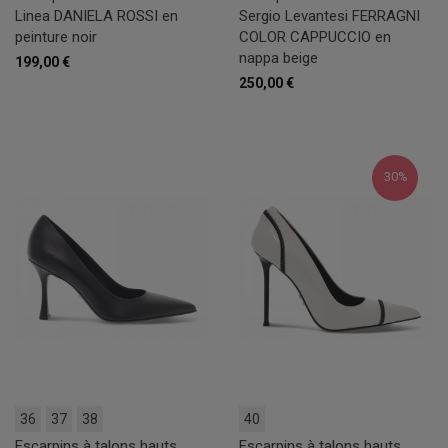
Linea DANIELA ROSSI en
Sergio Levantesi FERRAGNI
peinture noir
COLOR CAPPUCCIO en
nappa beige
199,00 €
250,00 €
30%
36
37
38
40
Escarpins à talons hauts
Escarpins à talons hauts