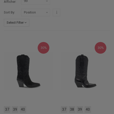
Afficher
Par ordre décroissant
Sort By
Select Filter
30%
30%
37
39
40
37
38
39
40