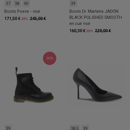
37
38
40
39
Boots Poeve - noir
Boots Dr. Martens JADON
BLACK POLISHED SMOOTH
171,50 €
245,00 €
30%
en cuir noir
160,30 €
229,00 €
30%
30%
39
38,5
39