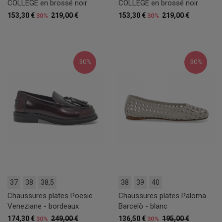
COLLEGE en brossé noir
COLLEGE en brossé noir
153,30 €
219,00 €
153,30 €
219,00 €
30%
30%
30%
30%
37
38
38,5
38
39
40
Chaussures plates Poesie
Chaussures plates Paloma
Veneziane - bordeaux
Barcelò - blanc
174,30 €
249,00 €
136,50 €
195,00 €
30%
30%