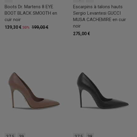
Boots Dr. Martens 8 EYE
Escarpins à talons hauts
BOOT BLACK SMOOTH en
Sergio Levantesi GUCCI
cuir noir
MUSA CACHEMIRE en cuir
noir
139,30 €
199,00 €
30%
275,00 €
37,5
39
37,5
38