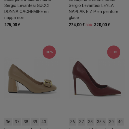
Sergio Levantesi GUCCI
Sergio Levantesi LEYLA
DONNA CACHEMIRE en
NAPLAK E ZIP en peinture
nappa noir
glace
275,00 €
224,00 €
320,00 €
30%
30%
30%
36
37
38
39
40
36
37
38
38,5
39
40