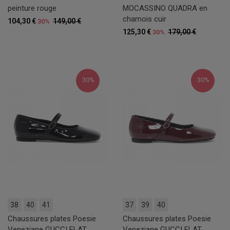
peinture rouge
MOCASSINO QUADRA en
chamois cuir
104,30 €
149,00 €
30%
125,30 €
179,00 €
30%
30%
30%
38
40
41
37
39
40
Chaussures plates Poesie
Chaussures plates Poesie
Veneziane GUCCI FLAT
Veneziane GUCCI FLAT