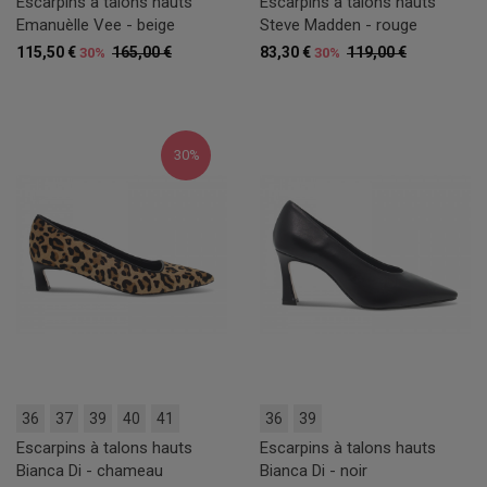
Escarpins à talons hauts
Escarpins à talons hauts
Emanuèlle Vee - beige
Steve Madden - rouge
115,50 €
165,00 €
83,30 €
119,00 €
30%
30%
30%
36
37
39
40
41
36
39
Escarpins à talons hauts
Escarpins à talons hauts
Bianca Di - chameau
Bianca Di - noir