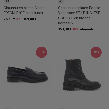
39
40
Chaussures plates Clarks
Chaussures plates Poesie
FRECKLE ICE en cuir noir
Veneziane STILE INGLESE
COLLEGE en brossé
76,30 €
109,00 €
30%
bordeaux
153,30 €
219,00 €
30%
30%
40%