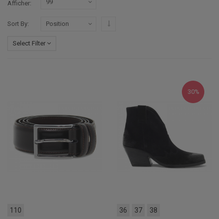
Afficher
Par ordre décroissant
Sort By
Select Filter
30%
110
36
37
38