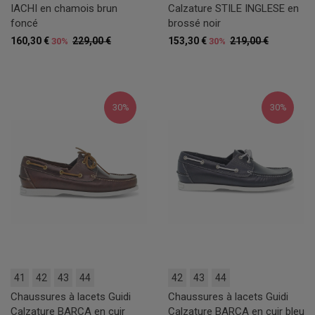
IACHI en chamois brun
Calzature STILE INGLESE en
foncé
brossé noir
160,30 €
229,00 €
153,30 €
219,00 €
30%
30%
30%
30%
41
42
43
44
42
43
44
Chaussures à lacets Guidi
Chaussures à lacets Guidi
Calzature BARCA en cuir
Calzature BARCA en cuir bleu