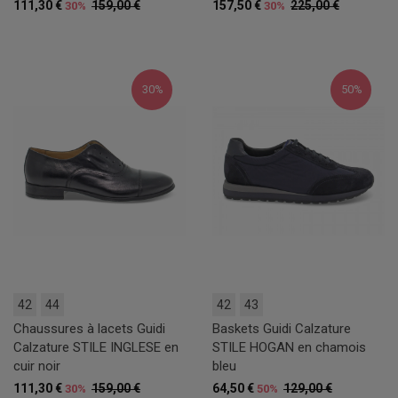
111,30 €
159,00 €
157,50 €
225,00 €
30%
30%
30%
50%
42
44
42
43
Chaussures à lacets Guidi
Baskets Guidi Calzature
Calzature STILE INGLESE en
STILE HOGAN en chamois
cuir noir
bleu
111,30 €
159,00 €
64,50 €
129,00 €
30%
50%