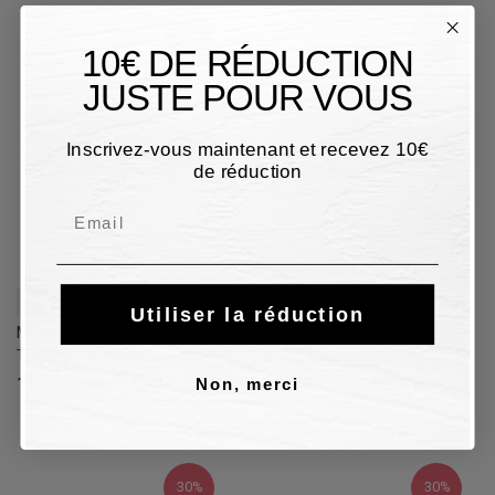
30%
30%
10€ DE RÉDUCTION
JUSTE POUR VOUS
Inscrivez-vous maintenant et recevez 10€
de réduction
Email
43
44
43
44
Utiliser la réduction
Mocassins Guidi Calzature
Mocassins Guidi Calzature
TODS en cuir papaye
TODS en cuir noir
111,30 €
159,00 €
111,30 €
159,00 €
30%
30%
Non, merci
30%
30%