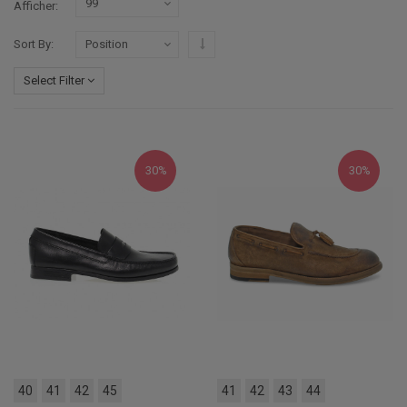
Afficher
Par ordre décroissant
Sort By
Select Filter
30%
30%
40
41
42
45
41
42
43
44