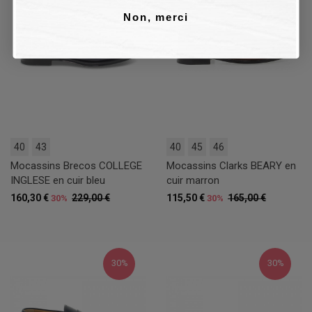
Non, merci
40
43
40
45
46
Mocassins Brecos COLLEGE
Mocassins Clarks BEARY en
INGLESE en cuir bleu
cuir marron
160,30 €
229,00 €
115,50 €
165,00 €
30%
30%
30%
30%