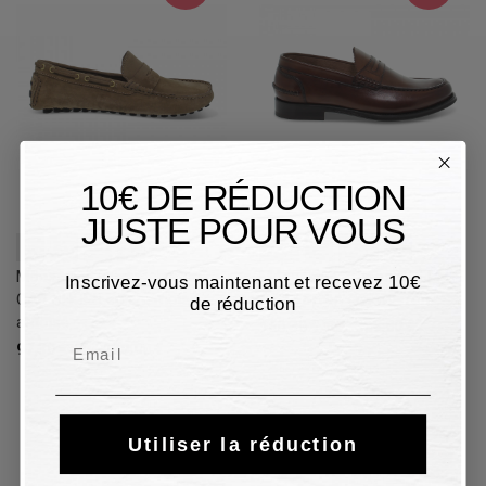
10€ DE RÉDUCTION
JUSTE POUR VOUS
41
42
44
46
42,5
43
43,5
45
Mocassins Guidi Calzature
Mocassins Brecos COLLEGE
Inscrivez-vous maintenant et recevez 10€
CAR SHOES en chamois
INGLESE en cuir marron
de réduction
ardoise
160,30 €
229,00 €
30%
Email
97,30 €
139,00 €
30%
Utiliser la réduction
30%
30%