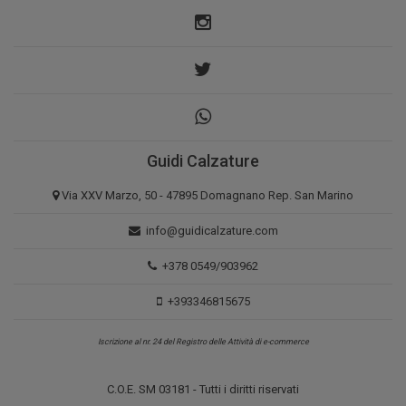
Guidi Calzature
Via XXV Marzo, 50 - 47895 Domagnano Rep. San Marino
info@guidicalzature.com
+378 0549/903962
+393346815675
Iscrizione al nr. 24 del Registro delle Attività di e-commerce
C.O.E. SM 03181 - Tutti i diritti riservati