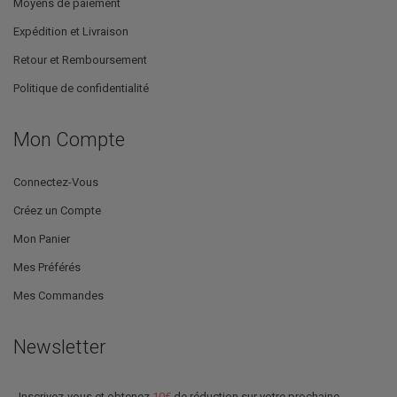
Moyens de paiement
Expédition et Livraison
Retour et Remboursement
Politique de confidentialité
Mon Compte
Connectez-Vous
Créez un Compte
Mon Panier
Mes Préférés
Mes Commandes
Newsletter
Inscrivez-vous et obtenez
10€
de réduction sur votre prochaine