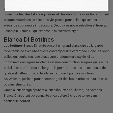
Porter un
escarpin
Bianca Di signifie choisir un accessoire capable de
compléter le look avec élégance naturelle et caractère distinctif. Des
lignes fluides, des talons équilibrés et des détails mesurés transforment
chaque modèle en un allié de style, pensé pour celles qui aiment une
élégance sobre mais impeccable. Découvrez notre sélection et trouvez
l’escarpin Bianca Di qui exprime le mieux votre style.
Bianca Di Bottines
Les
bottines
Bianca Di réinterprètent un grand classique de la garde-
robe féminine avec une touche contemporaine et raffinée. Conçues pour
celles qui souhaitent une chaussure pratique mais stylée, elles
combinent des lignes modernes et une construction soignée qui assure
stabilité et confort tout au long de la journée. Le choix de matériaux de
qualité et l’attention aux détails se traduisent par des modèles
polyvalents, parfaits pour accompagner des looks urbains, casual chic
ou plus structurés.
Grâce à leur design épuré et à leur silhouette équilibrée, les bottines
Bianca Di ajoutent personnalité et caractère à chaque tenue sans
sacrifier le confort.