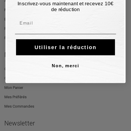
Aide et Contacts
Inscrivez-vous maintenant et recevez 10€
de réduction
Moyens de paiement
Expédition et Livraison
Email
Retour et Remboursement
Politique de confidentialité
Utiliser la réduction
Mon Compte
Non, merci
Connectez-Vous
Créez un Compte
Mon Panier
Mes Préférés
Mes Commandes
Newsletter