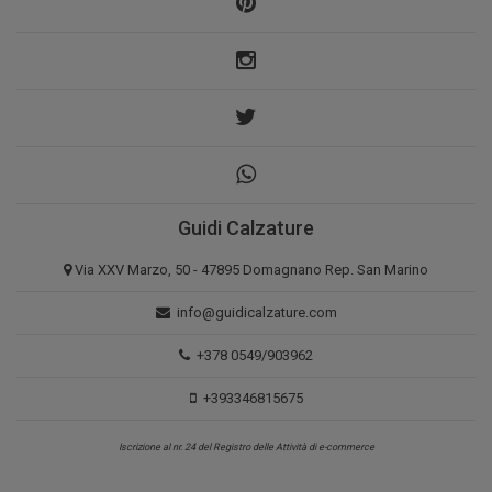
Guidi Calzature
Via XXV Marzo, 50 - 47895 Domagnano Rep. San Marino
info@guidicalzature.com
+378 0549/903962
+393346815675
Iscrizione al nr. 24 del Registro delle Attività di e-commerce