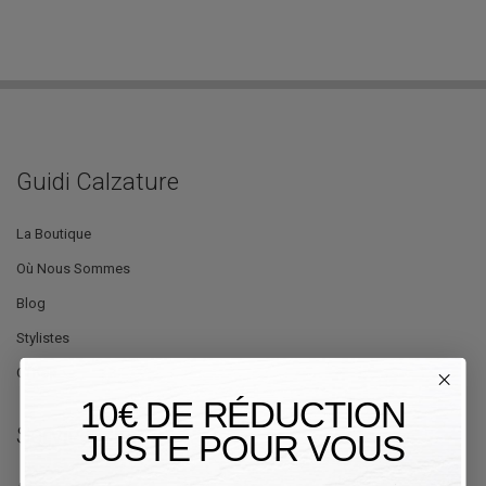
Guidi Calzature
La Boutique
Où Nous Sommes
Blog
Stylistes
Offres
10€ DE RÉDUCTION
Service Client
JUSTE POUR VOUS