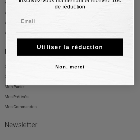
Inscrivez-vous maintenant et recevez 10€
Moyens de paiement
de réduction
Expédition et Livraison
Email
Retour et Remboursement
Politique de confidentialité
Utiliser la réduction
Mon Compte
Connectez-Vous
Non, merci
Créez un Compte
Mon Panier
Mes Préférés
Mes Commandes
Newsletter