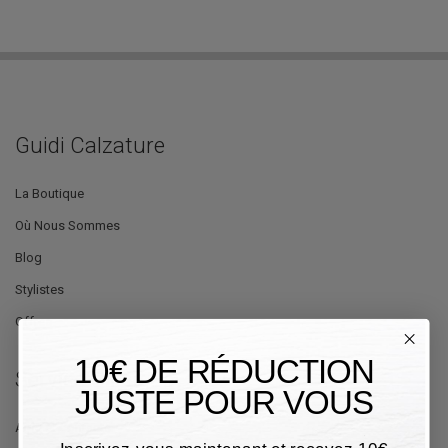
Guidi Calzature
La Boutique
Où Nous Sommes
Blog
Stylistes
Offres
10€ DE RÉDUCTION
Service Client
JUSTE POUR VOUS
Aide et Contacts