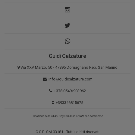
Guidi Calzature
Via XXV Marzo, 50 - 47895 Domagnano Rep. San Marino
info@guidicalzature.com
+378 0549/903962
+393346815675
Iscrizione al nr. 24 del Registro delle Attività di e-commerce
C.O.E. SM 03181 - Tutti i diritti riservati