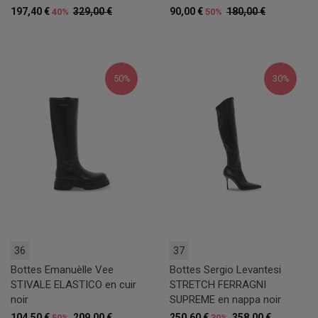
197,40 €
329,00 €
90,00 €
180,00 €
40%
50%
50%
30%
36
37
Bottes Emanuèlle Vee
Bottes Sergio Levantesi
STIVALE ELASTICO en cuir
STRETCH FERRAGNI
noir
SUPREME en nappa noir
104,50 €
209,00 €
250,60 €
358,00 €
50%
30%