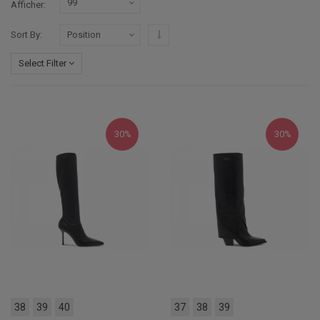
Afficher
Par ordre décroissant
Sort By
Select Filter
30%
30%
38
39
40
37
38
39