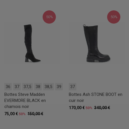
50%
50%
36
37
37,5
38
38,5
39
37
Bottes Steve Madden
Bottes Ash STONE BOOT en
EVERMORE BLACK en
cuir noir
chamois noir
170,00 €
340,00 €
50%
75,00 €
150,00 €
50%