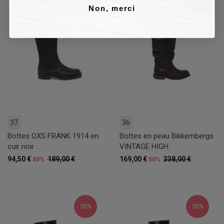
50%
50%
Non, merci
37
36
Bottes OXS FRANK 1914 en
Bottes en peau Bikkembergs
cuir noir
VINTAGE HIGH
94,50 €
189,00 €
169,00 €
338,00 €
50%
50%
50%
50%