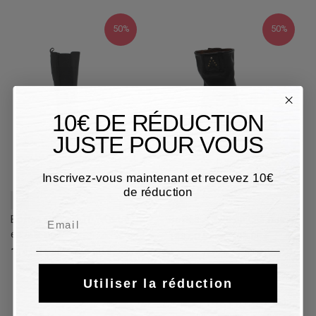
50%
50%
10€ DE RÉDUCTION
JUSTE POUR VOUS
Inscrivez-vous maintenant et recevez 10€
de réduction
36
39
Email
Bottes Cult BOOT WOMAN
Bottes A.S.98 en cuir noir
en cuir noir
149,50 €
299,00 €
50%
114,50 €
229,00 €
50%
Utiliser la réduction