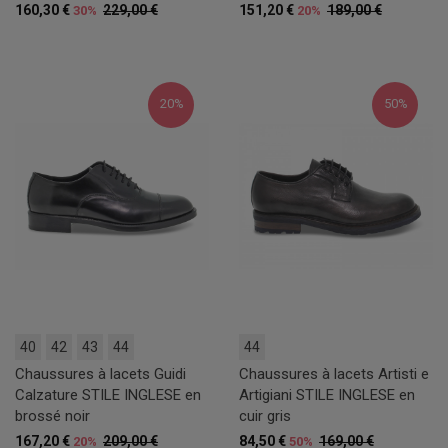
160,30 €
229,00 €
151,20 €
189,00 €
30%
20%
20%
50%
40
42
43
44
44
Chaussures à lacets Guidi
Chaussures à lacets Artisti e
Calzature STILE INGLESE en
Artigiani STILE INGLESE en
brossé noir
cuir gris
167,20 €
209,00 €
84,50 €
169,00 €
20%
50%