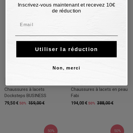
Inscrivez-vous maintenant et recevez 10€
50%
50%
de réduction
Email
Utiliser la réduction
Non, merci
45
43
43,5
Chaussures à lacets
Chaussures à lacets en peau
Docksteps BUSINESS
Fabi
79,50 €
159,00 €
194,00 €
388,00 €
50%
50%
50%
50%