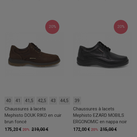
20%
20%
40
41
41,5
42,5
43
44,5
39
Chaussures à lacets
Chaussures à lacets
Mephisto DOUK RIKO en cuir
Mephisto EZARD MOBILS
brun foncé
ERGONOMIC en nappa noir
175,20 €
219,00 €
172,00 €
215,00 €
20%
20%