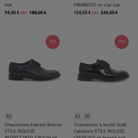
noir
PARABOOT en cuir cuir
94,00 €
188,00 €
124,50 €
249,00 €
50%
50%
50%
30%
42
43
45
Chaussures à lacets Brecos
Chaussures à lacets Guidi
STILE INGLESE
Calzature STILE INGLESE
INTRECCIATO 5 BUCHI en
CHURCH'S en brossé noir