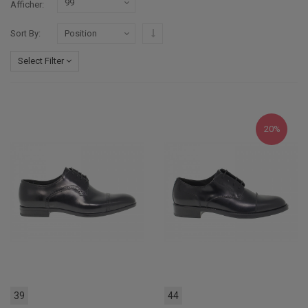
Afficher
Par ordre décroissant
Sort By
Select Filter
20%
39
44