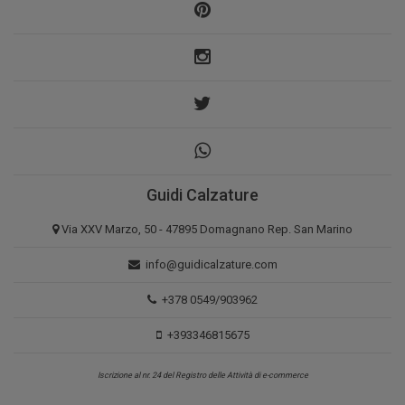
Guidi Calzature
Via XXV Marzo, 50 - 47895 Domagnano Rep. San Marino
info@guidicalzature.com
+378 0549/903962
+393346815675
Iscrizione al nr. 24 del Registro delle Attività di e-commerce