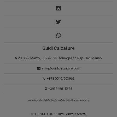
Guidi Calzature
Via XXV Marzo, 50 - 47895 Domagnano Rep. San Marino
info@guidicalzature.com
+378 0549/903962
+393346815675
Iscrizione al nr. 24 del Registro delle Attività di e-commerce
C.O.E. SM 03181 - Tutti i diritti riservati