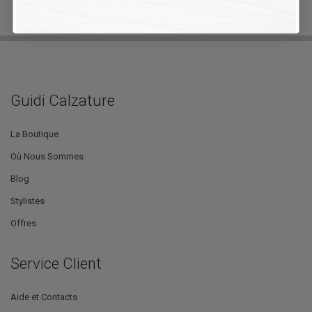
Guidi Calzature
La Boutique
Où Nous Sommes
Blog
Stylistes
Offres
Service Client
Aide et Contacts