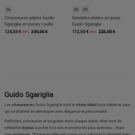
36
38
39
Chaussures plates Guido
Sandales plates en peau
Sgariglia en poney rouille
Guido Sgariglia
124,50 €
249,00 €
112,50 €
225,00 €
50%
50%
Guido Sgariglia
Les
chaussures
Guido Sgariglia sont le
choix idéal
pour celles et ceux
qui souhaitent se démarquer avec élégance et personnalité.
Raffinées, précieuses et soignées dans chaque détail, elles sont de
véritables
bijoux
à porter lors des moments les plus spéciaux… mais
pas seulement. Chaque modèle est conçu pour valoriser la féminité avec