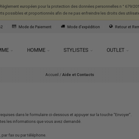
Règlement européen pour la protection des données personnelles n ° 679/2016
forts possibles et proportionnés afin de ne pas enfreindre les droits des utilisat
62
Mode de Paiement
Mode d'expédition
Retour et R
MME
HOMME
STYLISTES
OUTLET
Accueil
/
Aide et Contacts
requises dans le formulaire ci-dessous et appuyer sur la touche “Envoyer”.
tes les informations que vous avez demandé.
 par fax ou par téléphone.