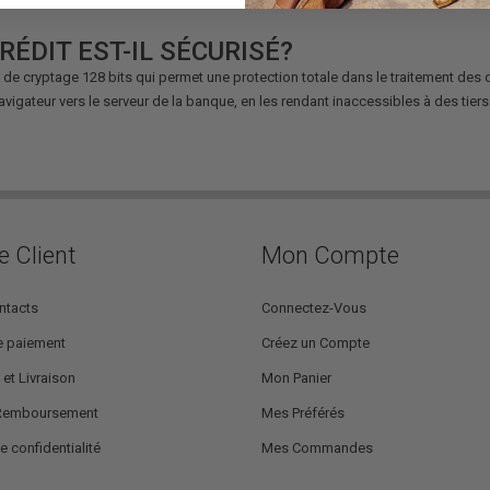
RÉDIT EST-IL SÉCURISÉ?
me de cryptage 128 bits qui permet une protection totale dans le traitement des
gateur vers le serveur de la banque, en les rendant inaccessibles à des tiers
e Client
Mon Compte
ntacts
Connectez-Vous
 paiement
Créez un Compte
 et Livraison
Mon Panier
 Remboursement
Mes Préférés
e confidentialité
Mes Commandes