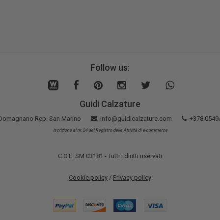
Follow us:
Guidi Calzature
5 Domagnano Rep. San Marino
info@guidicalzature.com
+378 0549
Iscrizione al nr. 24 del Registro delle Attività di e-commerce
C.O.E. SM 03181 - Tutti i diritti riservati
Cookie policy
/
Privacy policy