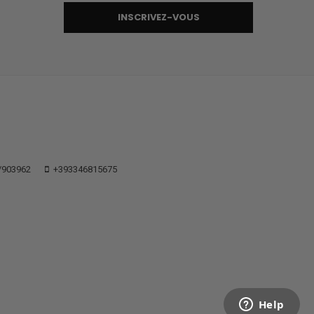
INSCRIVEZ-VOUS
/903962
+393346815675