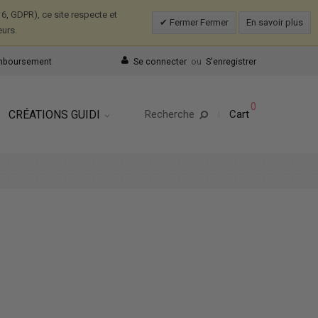
, GDPR), ce site respecte et
Fermer Fermer
En savoir plus
eurs.
emboursement
Se connecter
ou
S'enregistrer
0
CRÉATIONS GUIDI
Recherche
Cart