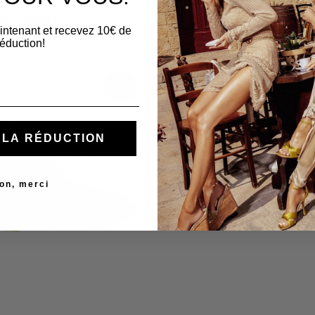
é
cola
150,00 €
105,00 €
150,00 €
30%
30%
intenant et recevez 10€ de
réduction!
30%
Z LA RÉDUCTION
on, merci