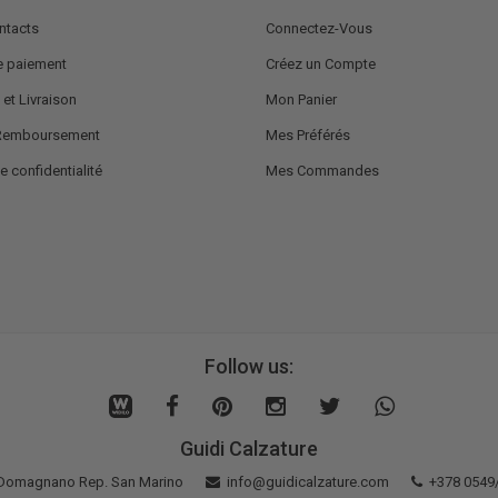
ntacts
Connectez-Vous
 paiement
Créez un Compte
 et Livraison
Mon Panier
 Remboursement
Mes Préférés
e confidentialité
Mes Commandes
Follow us:
Guidi Calzature
5 Domagnano Rep. San Marino
info@guidicalzature.com
+378 0549