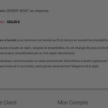
arks DESERT BOOT en chamois
150,00 €
30%
nes à lacets
pour hommes ont évolué au fil du temps en suivant les impératif
ures à lacets en daim, simples et essentielles, ils ont changé de peau et de st
ives toutes caractérisées par un fort esprit décontracté.
Calzature, vous trouverez un vaste assortiment de bottines à lacets signés p
aux loisirs et à vos loisirs, sans jamais abandonner l'élégance et le style.
e Client
Mon Compte