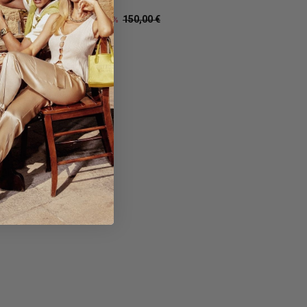
marron
105,00 €
150,00 €
30%