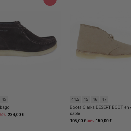
43
44,5
45
46
47
ebago
Boots Clarks DESERT BOOT en
sable
234,00 €
30%
105,00 €
150,00 €
30%