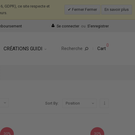
, GDPR), ce site respecte et
Fermer Fermer
En savoir plus
eurs.
emboursement
Se connecter
ou
S'enregistrer
0
CRÉATIONS GUIDI
Recherche
Cart
Par ordre décrois
Sort By
30%
30%