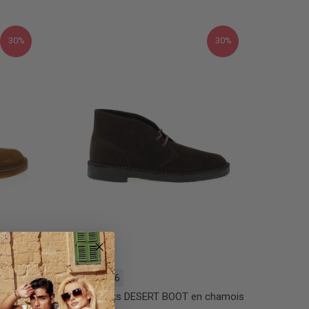
30%
30%
40
45
46
 chamois
Boots Clarks DESERT BOOT en chamois