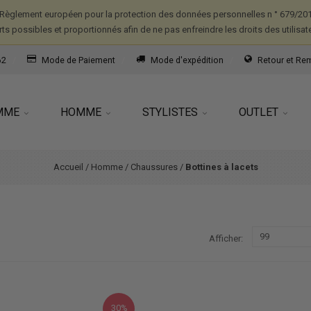
Règlement européen pour la protection des données personnelles n ° 679/2016
forts possibles et proportionnés afin de ne pas enfreindre les droits des utilisat
62
Mode de Paiement
Mode d'expédition
Retour et R
MME
HOMME
STYLISTES
OUTLET
Accueil
/
Homme
/
Chaussures
/
Bottines à lacets
Afficher
30%