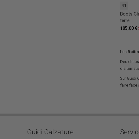
41
Boots Cl
terre
105,00 €
Les
Botti
Des chauss
d'alternat
Sur Guidi 
faire face 
Guidi Calzature
Servic