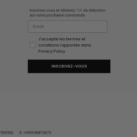
Inscrivez-vous et obtenez
10€
de réduction
sur votre prochaine commande.
Email
J'accepte les termes et
conditions rapportés dans
Privacy Policy
INSCRIVEZ-VOUS
/903962
+393346815675