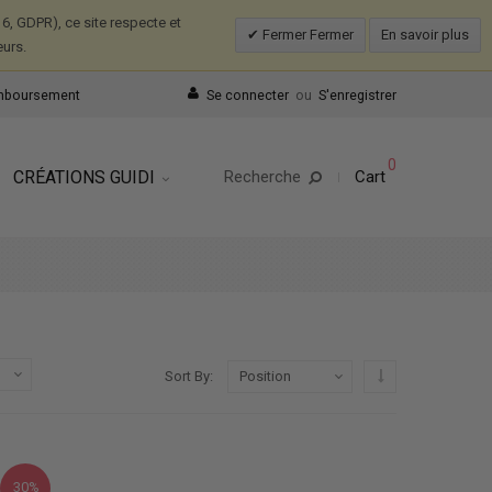
, GDPR), ce site respecte et
Fermer Fermer
En savoir plus
eurs.
emboursement
Se connecter
ou
S'enregistrer
0
CRÉATIONS GUIDI
Recherche
Cart
Par ordre décrois
Sort By
30%