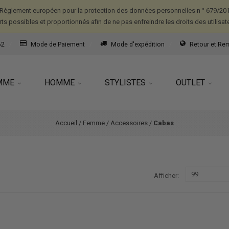
Règlement européen pour la protection des données personnelles n ° 679/2016
forts possibles et proportionnés afin de ne pas enfreindre les droits des utilisat
62
Mode de Paiement
Mode d'expédition
Retour et R
MME
HOMME
STYLISTES
OUTLET
Accueil
/
Femme
/
Accessoires
/
Cabas
Afficher