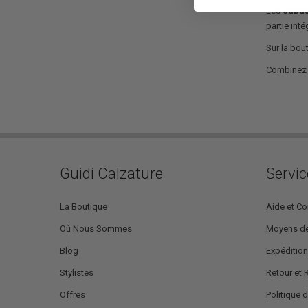
Les
caba
partie int
Sur la bou
Combinez l
Guidi Calzature
Servic
La Boutique
Aide et Co
Où Nous Sommes
Moyens de
Blog
Expédition
Stylistes
Retour et
Offres
Politique d