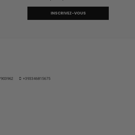
INSCRIVEZ-VOUS
/903962
+393346815675