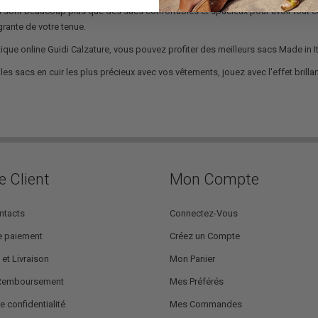
s
sont beaucoup plus que des sacs confortables et spacieux pour avoir tout ce
égrante de votre tenue.
tique online Guidi Calzature, vous pouvez profiter des meilleurs sacs Made in It
es sacs en cuir les plus précieux avec vos vêtements, jouez avec l'effet brillan
e Client
Mon Compte
ntacts
Connectez-Vous
 paiement
Créez un Compte
 et Livraison
Mon Panier
 Remboursement
Mes Préférés
e confidentialité
Mes Commandes