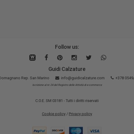
Follow us:
Guidi Calzature
5 Domagnano Rep. San Marino
info@guidicalzature.com
+378 0549
Iscrizione al nr. 24 del Registro delle Attività di e-commerce
C.O.E. SM 03181 - Tutti i diritti riservati
Cookie policy
/
Privacy policy