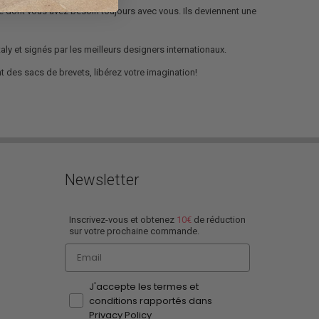
 dont vous avez besoin toujours avec vous. Ils deviennent une
aly et signés par les meilleurs designers internationaux.
t des sacs de brevets, libérez votre imagination!
Newsletter
Inscrivez-vous et obtenez
10€
de réduction
sur votre prochaine commande.
Email
J'accepte les termes et
conditions rapportés dans
Privacy Policy