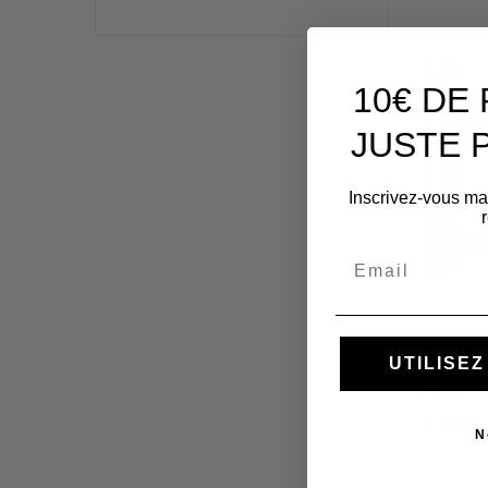
10€ DE
JUSTE 
Inscrivez-vous ma
Email
UTILISE
Cabas Gh
230,00 €
N