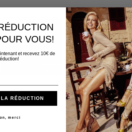
 RÉDUCTION
POUR VOUS!
intenant et recevez 10€ de
réduction!
Z LA RÉDUCTION
erardini - tabac
Cabas Gherardini - moka
290,00 €
on, merci