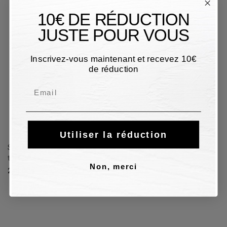
10€ DE RÉDUCTION
JUSTE POUR VOUS
Inscrivez-vous maintenant et recevez 10€
de réduction
Email
Utiliser la réduction
Sac bandoulière Gherardini -
Sac bandoulière Gherardini -
toffee
chestnut
Non, merci
245,00 €
190,00 €