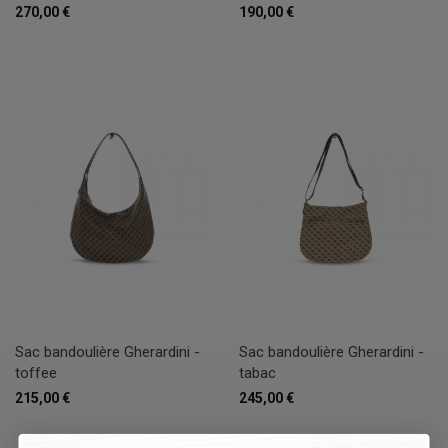
270,00 €
190,00 €
Sac bandoulière Gherardini -
Sac bandoulière Gherardini -
toffee
tabac
215,00 €
245,00 €