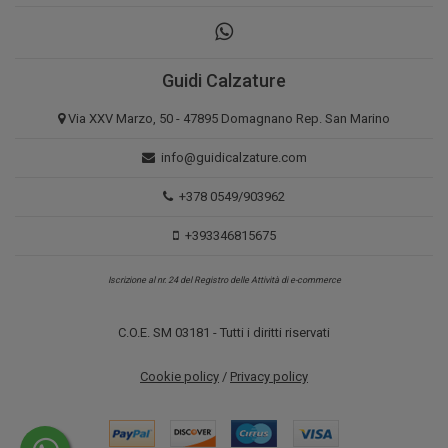
Guidi Calzature
Via XXV Marzo, 50 - 47895 Domagnano Rep. San Marino
info@guidicalzature.com
+378 0549/903962
+393346815675
Iscrizione al nr. 24 del Registro delle Attività di e-commerce
C.O.E. SM 03181 - Tutti i diritti riservati
Cookie policy
/
Privacy policy