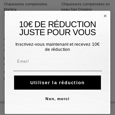
Chaussures compensées
Chaussures compensées en
Martina
peau San Crispino
119,50 €
239,00 €
39,60 €
99,00 €
50%
60%
10€ DE RÉDUCTION
JUSTE POUR VOUS
Le
chaussures compensées
pour vos tenues, un symbole de plaisir,
Inscrivez-vous maintenant et recevez 10€
d'été et de légèreté, vous pouvez le trouver dans le Outlet de Guidi
de réduction
Calzature à prix d'aubaine.
Email
En découvrant les réductions de notre Outlet, vous trouverez la meilleure
opportunité pour votre wedge signé par les meilleures marques.
Choisissez de rendre vos tenues plus insouciantes car elles n'ont jamais
profité de nos incroyables réductions.
Utiliser la réduction
Non, merci