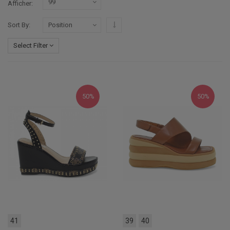
Afficher
Par ordre décroissant
Sort By
Select Filter
50%
50%
41
39
40