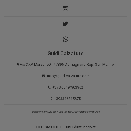
Guidi Calzature
Via XXV Marzo, 50 - 47895 Domagnano Rep. San Marino
info@guidicalzature.com
+378 0549/903962
+393346815675
Iscrizione al nr. 24 del Registro delle Attività di e-commerce
C.O.E. SM 03181 - Tutti i diritti riservati