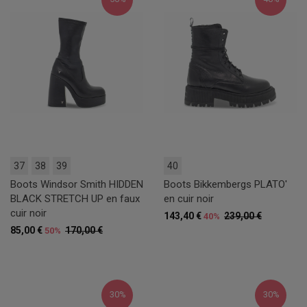
37
38
39
40
Boots Windsor Smith HIDDEN
Boots Bikkembergs PLATO'
BLACK STRETCH UP en faux
en cuir noir
cuir noir
143,40 €
239,00 €
40%
85,00 €
170,00 €
50%
30%
30%