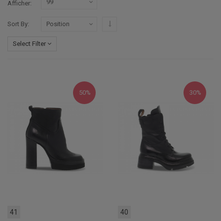
Afficher
Par ordre décroissant
Sort By
Select Filter
50%
30%
41
40