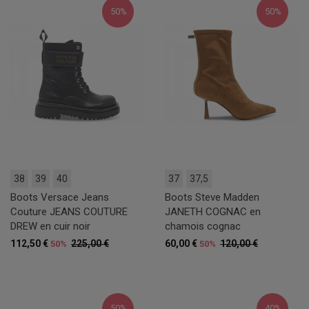
50%
50%
38
39
40
37
37,5
Boots Versace Jeans
Boots Steve Madden
Couture JEANS COUTURE
JANETH COGNAC en
DREW en cuir noir
chamois cognac
112,50 €
225,00 €
60,00 €
120,00 €
50%
50%
50%
40%