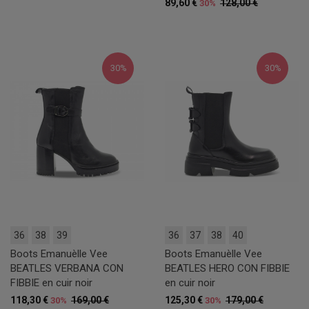
89,60 €
128,00 €
30%
30%
30%
36
38
39
36
37
38
40
Boots Emanuèlle Vee
Boots Emanuèlle Vee
BEATLES VERBANA CON
BEATLES HERO CON FIBBIE
FIBBIE en cuir noir
en cuir noir
118,30 €
169,00 €
125,30 €
179,00 €
30%
30%