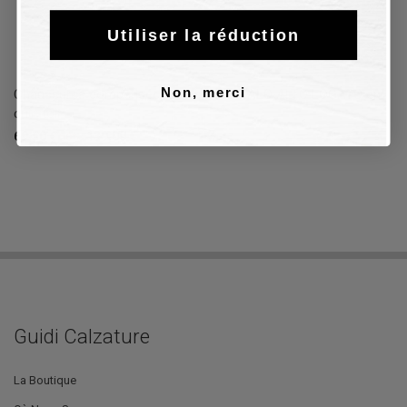
Utiliser la réduction
Non, merci
Chaussures compensées Guess SANDALO ALTO LOGATO en
cuir noir
69,50 €
139,00 €
50%
Guidi Calzature
La Boutique