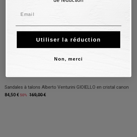
Email
Utiliser la réduction
Non, merci
Sandales à talons Alberto Venturini GIOIELLO en cristal canon
84,50 €
169,00 €
50%