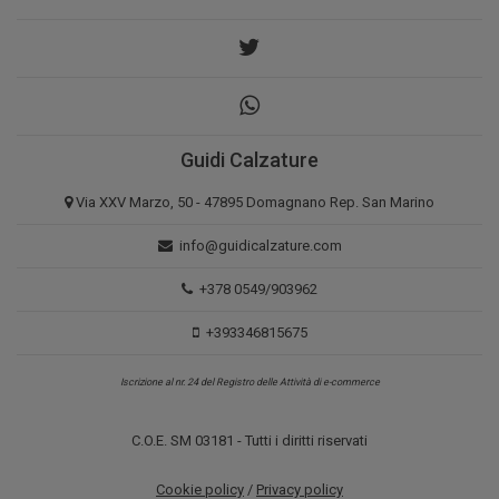
Guidi Calzature
Via XXV Marzo, 50 - 47895 Domagnano Rep. San Marino
info@guidicalzature.com
+378 0549/903962
+393346815675
Iscrizione al nr. 24 del Registro delle Attività di e-commerce
C.O.E. SM 03181 - Tutti i diritti riservati
Cookie policy
/
Privacy policy