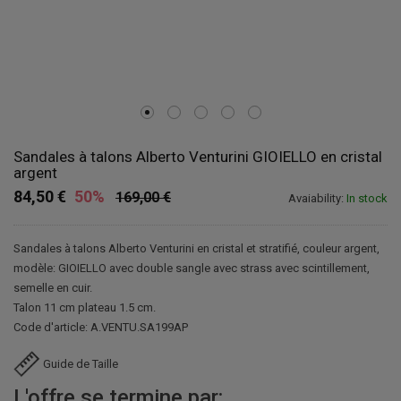
Sandales à talons Alberto Venturini GIOIELLO en cristal
argent
84,50 €
50%
169,00 €
Avaiability:
In stock
Sandales à talons Alberto Venturini en cristal et stratifié, couleur argent,
modèle: GIOIELLO avec double sangle avec strass avec scintillement,
semelle en cuir.
Talon 11 cm plateau 1.5 cm.
Code d'article: A.VENTU.SA199AP
Guide de Taille
L'offre se termine par: