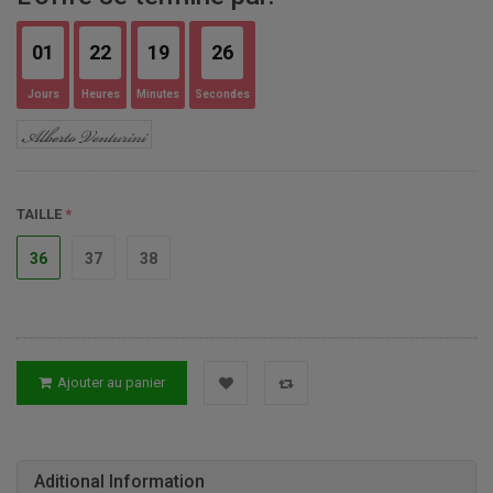
01
22
19
25
Jours
Heures
Minutes
Secondes
TAILLE
36
37
38
Ajouter au panier
Aditional Information