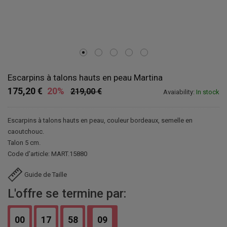
Escarpins à talons hauts en peau Martina
175,20 €
20%
219,00 €
Avaiability:
In stock
Escarpins à talons hauts en peau, couleur bordeaux, semelle en
caoutchouc.
Talon 5 cm.
Code d'article: MART.15880
Guide de Taille
L'offre se termine par:
00
17
58
08