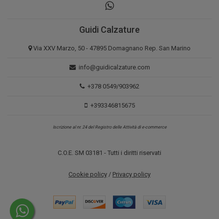
Guidi Calzature
Via XXV Marzo, 50 - 47895 Domagnano Rep. San Marino
info@guidicalzature.com
+378 0549/903962
+393346815675
Iscrizione al nr. 24 del Registro delle Attività di e-commerce
C.O.E. SM 03181 - Tutti i diritti riservati
Cookie policy
/
Privacy policy