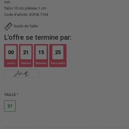
cuir.
Talon 10 cm plateau 1 cm.
Code d'article: SOFIA.7104
Guide de Taille
L'offre se termine par:
00
21
15
25
Jours
Heures
Minutes
Secondes
TAILLE
37