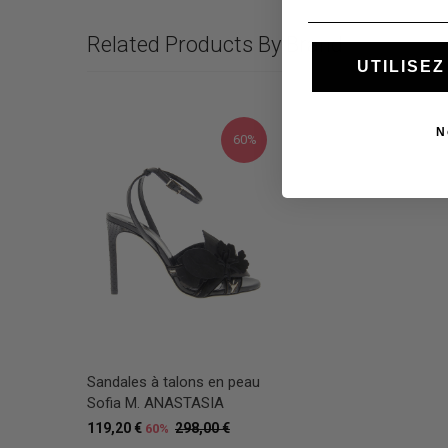
Related Products By Brand
UTILISE
N
60%
Sandales à talons en peau
Sofia M. ANASTASIA
119,20 €
298,00 €
60%