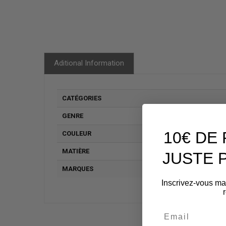
Aditional Information
CATÉGORIES
GENRE
10€ DE
COULEUR
MATIÈRE
JUSTE 
MARQUES
Inscrivez-vous ma
Email