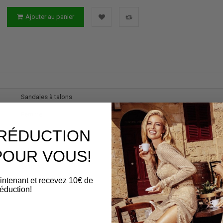
Ajouter au panier
Sandales à talons
Femme
 RÉDUCTION
noir
cuir
POUR VOUS!
Sofia M.
intenant et recevez 10€ de
réduction!