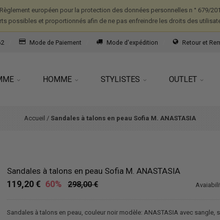
Règlement européen pour la protection des données personnelles n ° 679/2016
forts possibles et proportionnés afin de ne pas enfreindre les droits des utilisat
62
Mode de Paiement
Mode d'expédition
Retour et R
MME
HOMME
STYLISTES
OUTLET
Accueil
/
Sandales à talons en peau Sofia M. ANASTASIA
Sandales à talons en peau Sofia M. ANASTASIA
119,20 €
60%
298,00 €
Avaiabili
Sandales à talons en peau, couleur noir modèle: ANASTASIA avec sangle, 