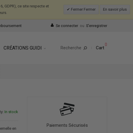
, GDPR), ce site respecte et
Fermer Fermer
En savoir plus
eurs.
emboursement
Se connecter
ou
S'enregistrer
0
CRÉATIONS GUIDI
Recherche
Cart
ty:
In stock
Paiements Sécurisés
semelle en