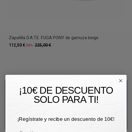
Zapatilla D.A.T.E. FUGA PONY de gamuza beige
112,50 €
225,00 €
50%
¡10€ DE DESCUENTO
SOLO PARA TI!
¡Regístrate y recibe un descuento de 10€!
Email