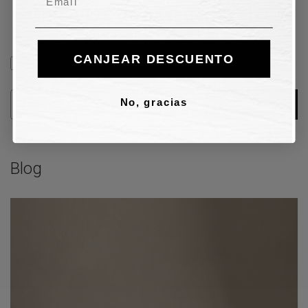
Obtén
10€ de descuento
en tu
primer pedido
🛒
Subscribed
He leído y acepto el tratamiento de datos de acuerdo
CANJEAR DESCUENTO
con la Política de Privacidad.
Email
SUSCRÍBETE
No, gracias
Blog