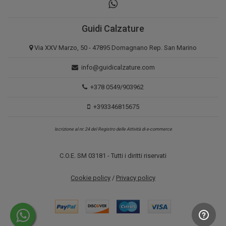
Guidi Calzature
Via XXV Marzo, 50 - 47895 Domagnano Rep. San Marino
info@guidicalzature.com
+378 0549/903962
+393346815675
Iscrizione al nr. 24 del Registro delle Attività di e-commerce
C.O.E. SM 03181 - Tutti i diritti riservati
Cookie policy
/
Privacy policy