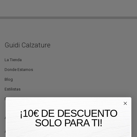
Guidi Calzature
La Tienda
Donde Estamos
Blog
Estilistas
Promociones
¡10€ DE DESCUENTO
Atención al Cliente
SOLO PARA TI!
Ayuda y Contactos