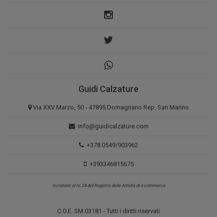
Guidi Calzature
Via XXV Marzo, 50 - 47895 Domagnano Rep. San Marino
info@guidicalzature.com
+378 0549/903962
+393346815675
Iscrizione al nr. 24 del Registro delle Attività di e-commerce
C.O.E. SM 03181 - Tutti i diritti riservati