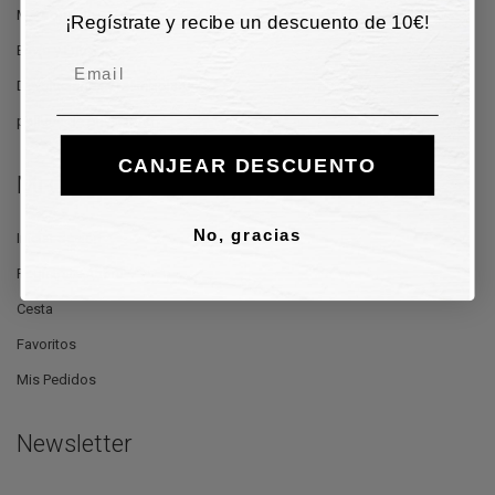
Métodos de pago
¡Regístrate y recibe un descuento de 10€!
Envío y Entrega
Email
Devoluciónes y reembolsos
política de privacidad
CANJEAR DESCUENTO
Mi Cuenta
No, gracias
Iniciar Sesión
Regístrate Ahora
Cesta
Favoritos
Mis Pedidos
Newsletter