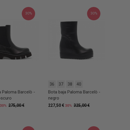
30%
30%
36
37
38
40
a Paloma Barcelò -
Bota baja Paloma Barcelò -
oscuro
negro
275,00 €
227,50 €
325,00 €
30%
30%