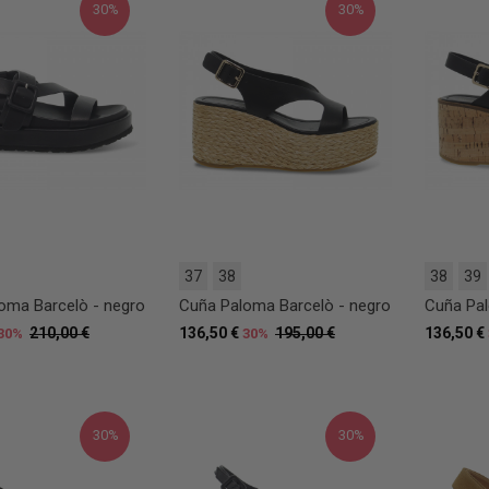
30%
30%
37
38
38
39
oma Barcelò - negro
Cuña Paloma Barcelò - negro
Cuña Pal
210,00 €
136,50 €
195,00 €
136,50 €
30%
30%
30%
30%