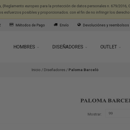
a, (Reglamento europeo para la protección de datos personales n. 679/2016, G
os esfuerzos posibles y proporcionados. con el fin de no infringir los derecho
2
Métodos de Pago
Envío
Devoluciónes y reembolsos
HOMBRES
DISEÑADORES
OUTLET
Inicio
/
Diseñadores
/
Paloma Barcelò
Mostrar