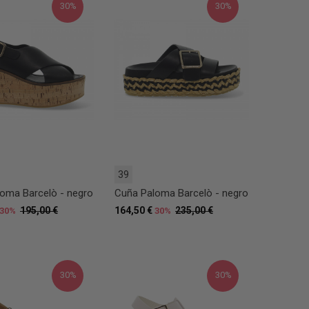
30%
30%
39
oma Barcelò - negro
Cuña Paloma Barcelò - negro
195,00 €
164,50 €
235,00 €
30%
30%
30%
30%