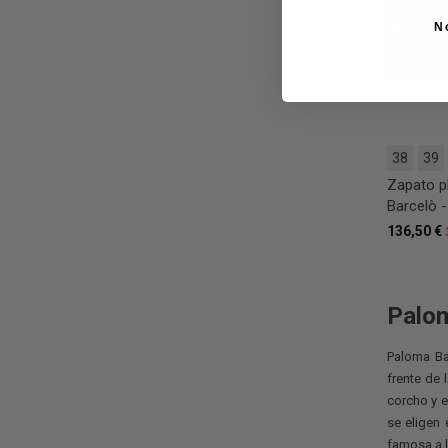
N
38
39
Zapato p
Barcelò -
136,50 €
Palo
Paloma Ba
frente de 
corcho y e
se eligen 
famosa a l