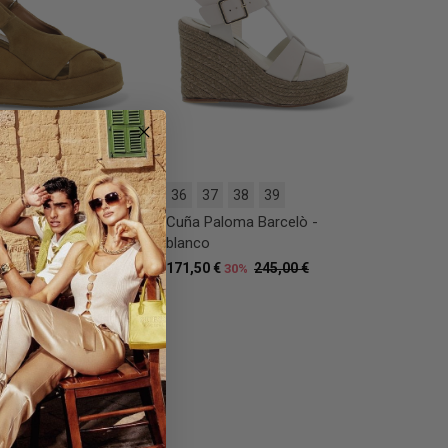
36
37
38
39
oma Barcelò -
Cuña Paloma Barcelò -
blanco
265,00 €
171,50 €
245,00 €
30%
30%