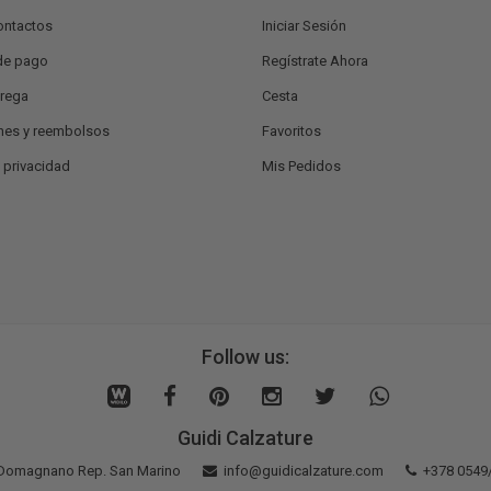
ontactos
Iniciar Sesión
de pago
Regístrate Ahora
trega
Cesta
nes y reembolsos
Favoritos
e privacidad
Mis Pedidos
Follow us:
Guidi Calzature
5 Domagnano Rep. San Marino
info@guidicalzature.com
+378 0549