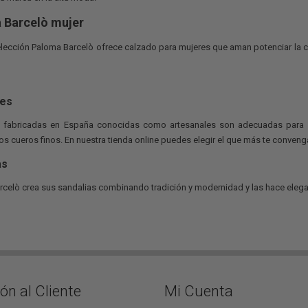
 Barcelò mujer
lección Paloma Barcelò ofrece calzado para mujeres que aman potenciar la 
nes
 fabricadas en España conocidas como artesanales son adecuadas para dife
os cueros finos. En nuestra tienda online puedes elegir el que más te conveng
as
celò crea sus sandalias combinando tradición y modernidad y las hace elegan
ón al Cliente
Mi Cuenta