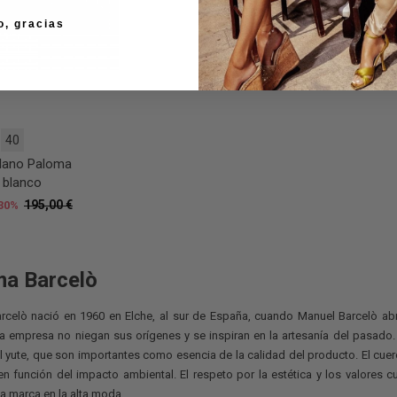
o, gracias
40
lano Paloma
 blanco
195,00 €
30%
ma Barcelò
rcelò nació en 1960 en Elche, al sur de España, cuando Manuel Barcelò abr
la empresa no niegan sus orígenes y se inspiran en la artesanía del pasado. 
l yute, que son importantes como esencia de la calidad del producto. El cuer
en función del impacto ambiental. El respeto por la estética y los valores
a marca en la alta moda.