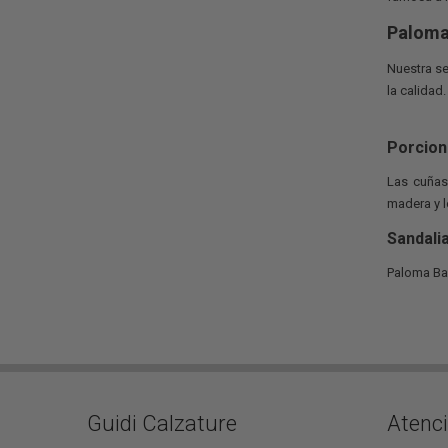
Paloma
Nuestra se
la calidad.
Porcio
Las cuñas
madera y l
Sandali
Paloma Bar
Guidi Calzature
Atenci