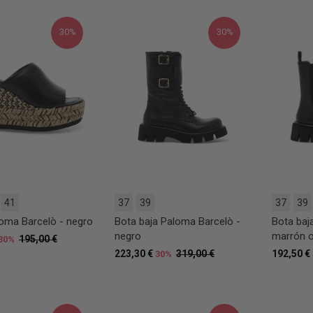
30%
30%
41
37
39
37
39
oma Barcelò - negro
Bota baja Paloma Barcelò -
Bota baj
negro
marrón 
195,00 €
30%
223,30 €
319,00 €
192,50 €
30%