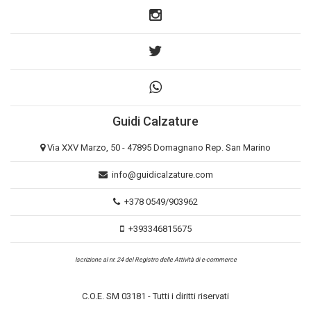
Guidi Calzature
Via XXV Marzo, 50 - 47895 Domagnano Rep. San Marino
info@guidicalzature.com
+378 0549/903962
+393346815675
Iscrizione al nr. 24 del Registro delle Attività di e-commerce
C.O.E. SM 03181 - Tutti i diritti riservati