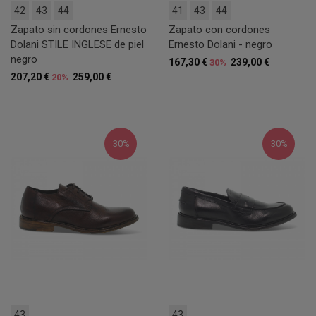
42
43
44
41
43
44
Zapato sin cordones Ernesto
Zapato con cordones
Dolani STILE INGLESE de piel
Ernesto Dolani - negro
negro
167,30 €
239,00 €
30%
207,20 €
259,00 €
20%
30%
30%
43
43