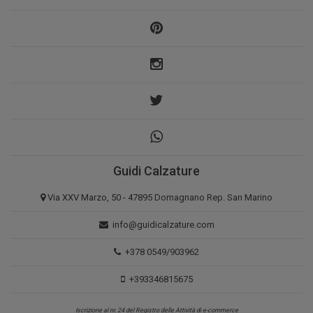
Guidi Calzature
Via XXV Marzo, 50 - 47895 Domagnano Rep. San Marino
info@guidicalzature.com
+378 0549/903962
+393346815675
Iscrizione al nr. 24 del Registro delle Attività di e-commerce