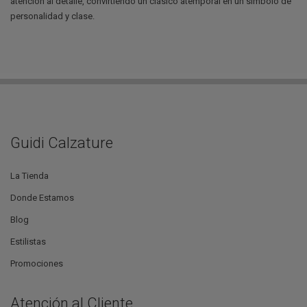
atención al detalle, convirtiendo un clásico atemporal en un símbolo de
personalidad y clase.
Guidi Calzature
La Tienda
Donde Estamos
Blog
Estilistas
Promociones
Atención al Cliente