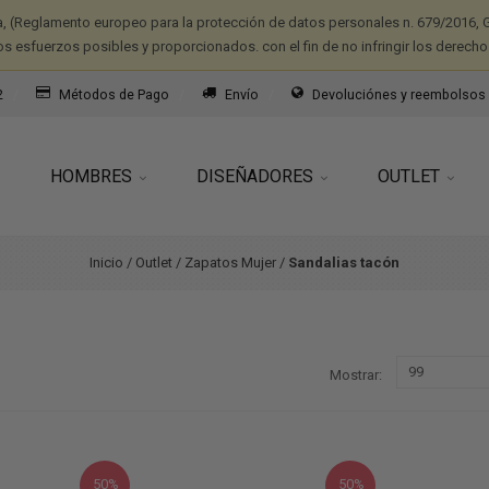
a, (Reglamento europeo para la protección de datos personales n. 679/2016, G
os esfuerzos posibles y proporcionados. con el fin de no infringir los derecho
2
Métodos de Pago
Envío
Devoluciónes y reembolsos
HOMBRES
DISEÑADORES
OUTLET
Inicio
/
Outlet
/
Zapatos Mujer
/
Sandalias tacón
Mostrar
50%
50%