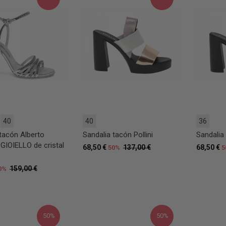
40
40
36
tacón Alberto
Sandalia tacón Pollini
Sandalia 
 GIOIELLO de cristal
68,50 €
137,00 €
68,50 €
50%
5
159,00 €
0%
50%
50%