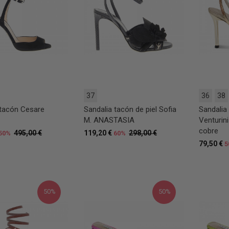
37
36
38
 tacón Cesare
Sandalia tacón de piel Sofia
Sandalia
M. ANASTASIA
Venturini
cobre
495,00 €
119,20 €
298,00 €
50%
60%
79,50 €
5
50%
50%