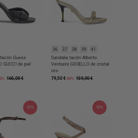
36
37
38
39
41
 tacón Guess
Sandalia tacón Alberto
 GUCCI de piel
Venturini GIOIELLO de cristal
oro
165,00 €
79,50 €
159,00 €
0%
50%
50%
50%