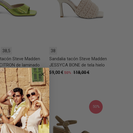
38,5
38
 tacón Steve Madden
Sandalia tacón Steve Madden
CITRON de laminado
JESSYCA BONE de tela hielo
fluo
59,00 €
118,00 €
50%
105,00 €
0%
50%
50%