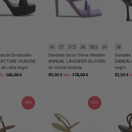
36
37
37,5
38
38,5
39
38
 tacón Emanuèlle
Sandalia tacón Steve Madden
Sandalia
BATTONE GIUNONE
ANNUAL LAVENDER BLOOMS
SANDALO
de rafia negro
de cristal lavanda
negro
165,00 €
89,00 €
178,00 €
82,50 €
0%
50%
5
50%
50%