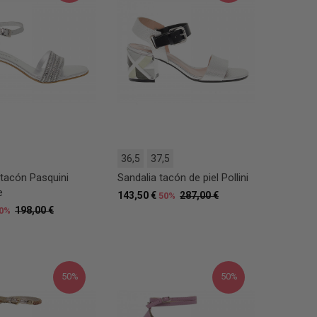
36,5
37,5
 tacón Pasquini
Sandalia tacón de piel Pollini
e
143,50 €
287,00 €
50%
198,00 €
0%
50%
50%