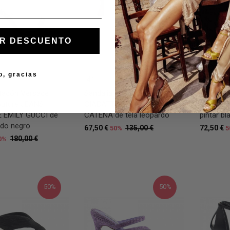
R DESCUENTO
o, gracias
41
40
 tacón Versace
Sandalia tacón Guess
Sandalia
outure JEANS
CIABATTINA ACCESSORIO
SANDALO
 EMILY GUCCI de
CATENA de tela leopardo
pintar bl
do negro
67,50 €
135,00 €
72,50 €
50%
5
180,00 €
0%
50%
50%