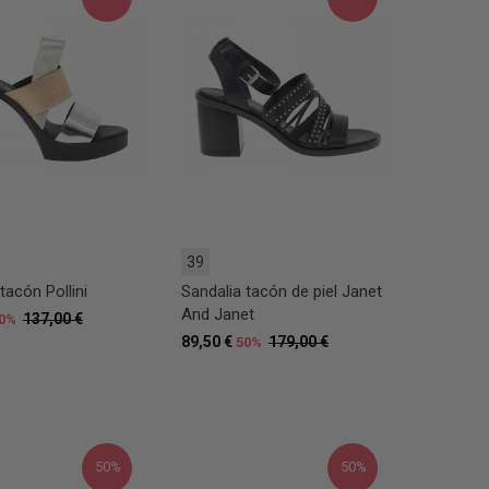
39
tacón Pollini
Sandalia tacón de piel Janet
And Janet
137,00 €
0%
89,50 €
179,00 €
50%
50%
50%