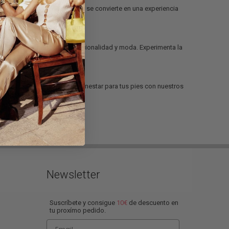
Guidi Calzature
. Cada paso se convierte en una experiencia
en la mezcla perfecta de funcionalidad y moda. Experimenta la
dones.
bre el lujo asequible y el bienestar para tus pies con nuestros
Newsletter
Suscríbete y consigue
10€
de descuento en
tu proxímo pedido.
Email