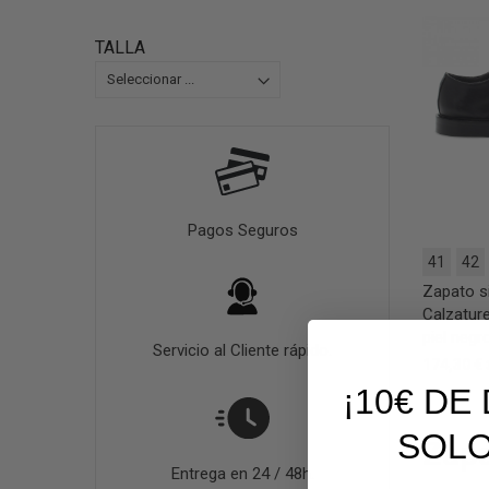
TALLA
Pagos Seguros
41
42
Zapato s
Calzatur
piel negr
Servicio al Cliente rápido.
174,30 €
¡10€ D
SOLO
Zapa
Entrega en 24 / 48h.