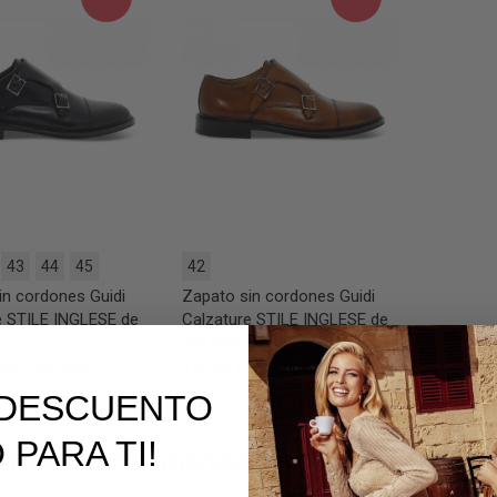
43
44
45
42
in cordones Guidi
Zapato sin cordones Guidi
e STILE INGLESE de
Calzature STILE INGLESE de
o
piel cuero
249,00 €
174,30 €
249,00 €
30%
30%
E DESCUENTO
 PARA TI!
tos sin cordones para hombre