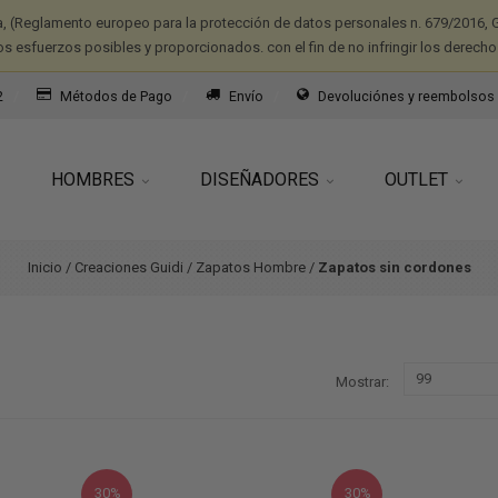
a, (Reglamento europeo para la protección de datos personales n. 679/2016, G
os esfuerzos posibles y proporcionados. con el fin de no infringir los derecho
2
Métodos de Pago
Envío
Devoluciónes y reembolsos
HOMBRES
DISEÑADORES
OUTLET
Inicio
/
Creaciones Guidi
/
Zapatos Hombre
/
Zapatos sin cordones
Mostrar
30%
30%