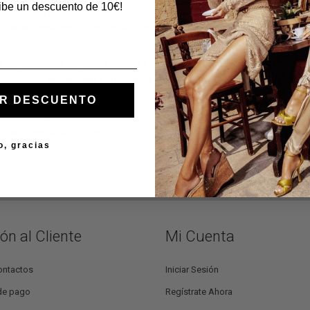
cibe un descuento de 10€!
a comodidad sin compromisos con los zapatos sin cordones para hombre de
y libertad, envolviendo tus pies con elegancia y practicidad.
 con materiales de primera calidad y cuidado artesanal, estos zapatos ofrec
de libertad sin renunciar a la elegancia con nuestra gama de zapatos sin cor
R DESCUENTO
 Calzature
, cada par cuenta una historia de calidad y diseño atemporal. Descu
in cordones para hombre.
o, gracias
ón al Cliente
Mi Cuenta
ontactos
Iniciar Sesión
de pago
Regístrate Ahora