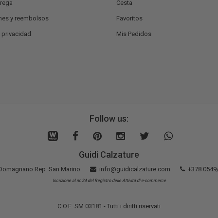
trega
Cesta
nes y reembolsos
Favoritos
e privacidad
Mis Pedidos
Follow us:
Guidi Calzature
5 Domagnano Rep. San Marino
info@guidicalzature.com
+378 0549
Iscrizione al nr. 24 del Registro delle Attività di e-commerce
C.O.E. SM 03181 - Tutti i diritti riservati