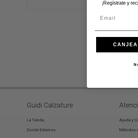
¡Regístrate y re
Explora l
de estilo 
Email
Fabricados
sensación 
CANJEA
Con
Guidi
zapatos s
N
Guidi Calzature
Atenci
La Tienda
Ayuda y C
Donde Estamos
Métodos 