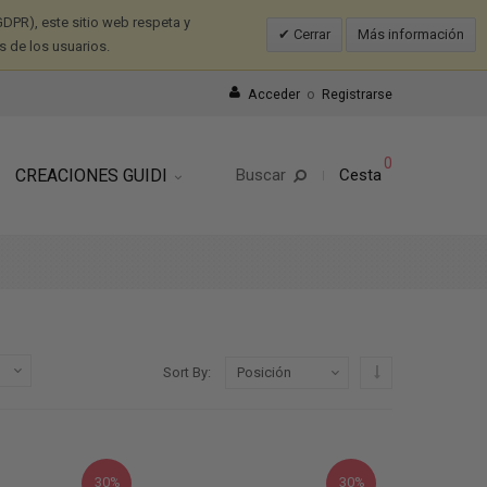
DPR), este sitio web respeta y
Cerrar
Más información
s de los usuarios.
Acceder
o
Registrarse
0
CREACIONES GUIDI
Buscar
Cesta
Configurar sentid
Sort By
30%
30%