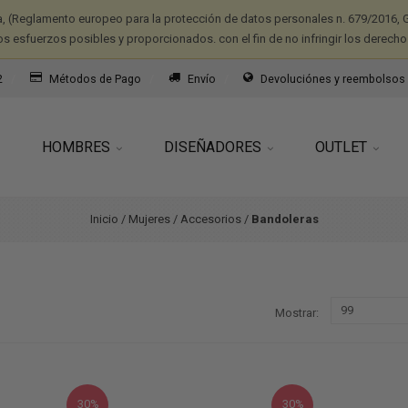
a, (Reglamento europeo para la protección de datos personales n. 679/2016, G
os esfuerzos posibles y proporcionados. con el fin de no infringir los derecho
2
Métodos de Pago
Envío
Devoluciónes y reembolsos
HOMBRES
DISEÑADORES
OUTLET
Inicio
/
Mujeres
/
Accesorios
/
Bandoleras
Mostrar
30%
30%