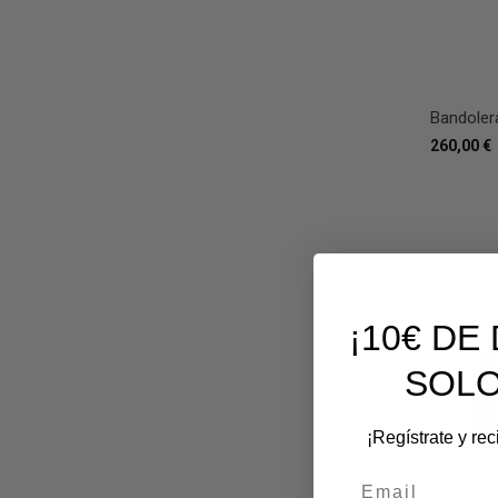
Bandolera
260,00 €
¡10€ D
SOLO
¡Regístrate y re
Email