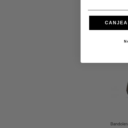
Bandolera
odissey
CANJEA
230,00 €
N
Bandolera