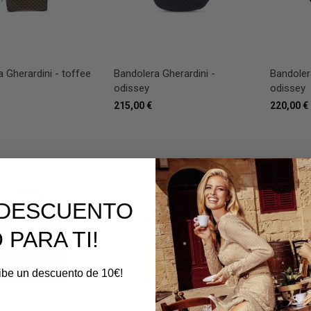
 Gherardini - toffee
Bandolera Gherardini -
Bandoler
odissey
odissey
215,00 €
220,00 €
E DESCUENTO
 PARA TI!
cibe un descuento de 10€!