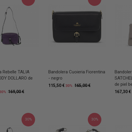
a Rebelle TALIA
Bandolera Cuoieria Fiorentina
Bandoler
DY DOLLARO de
- negro
SATCHE
de piel b
115,50 €
165,00 €
30%
169,00 €
167,30 €
30%
30%
30%