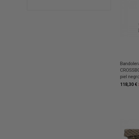
Bandoler
CROSSBO
piel negr
118,30 €