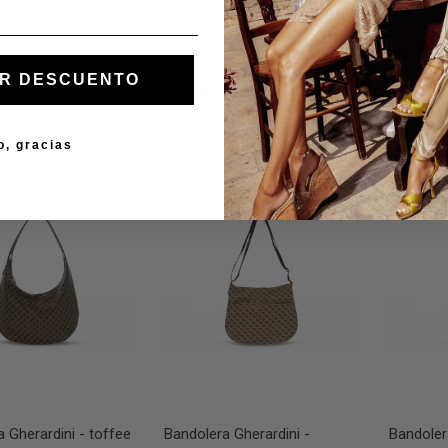
 Gherardini -
Bandolera Gherardini -
Bandoler
tabaco
270,00 €
R DESCUENTO
230,00 €
o, gracias
 Gherardini - toffee
Bandolera Gherardini -
Bandoler