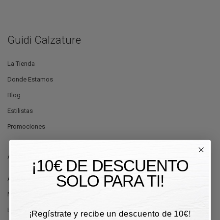
Guidi Calzature
La Tienda
Donde Estamos
Blog
Estilistas
Promociones
Atención al Cliente
¡10€ DE DESCUENTO
SOLO PARA TI!
Ayuda y Contactos
Métodos de pago
Envío y Entrega
¡Regístrate y recibe un descuento de 10€!