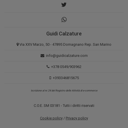
Guidi Calzature
Via XXV Marzo, 50 - 47895 Domagnano Rep. San Marino
info@guidicalzature.com
+378 0549/903962
+393346815675
Iscrizione al nr. 24 del Registro delle Attività di e-commerce
C.O.E. SM 03181 - Tutti i diritti riservati
Cookie policy
/
Privacy policy