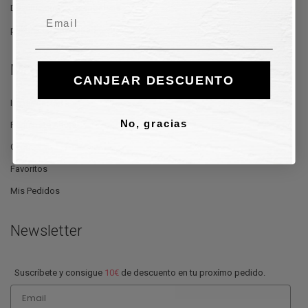
Devoluciónes y reembolsos
Email
política de privacidad
Mi Cuenta
CANJEAR DESCUENTO
Iniciar Sesión
No, gracias
Regístrate Ahora
Cesta
Favoritos
Mis Pedidos
Newsletter
Suscríbete y consigue
10€
de descuento en tu proxímo pedido.
Email