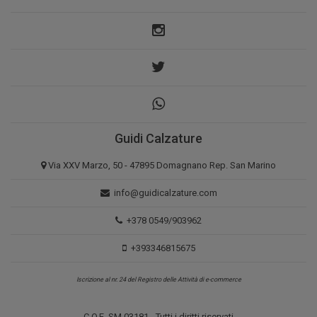
Guidi Calzature
Via XXV Marzo, 50 - 47895 Domagnano Rep. San Marino
info@guidicalzature.com
+378 0549/903962
+393346815675
Iscrizione al nr. 24 del Registro delle Attività di e-commerce
C.O.E. SM 03181 - Tutti i diritti riservati