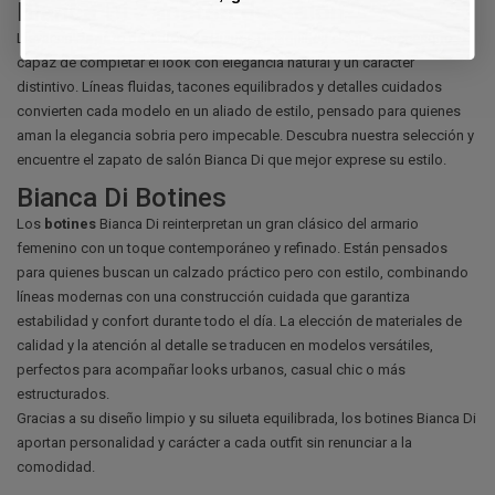
Bianca Di Zapatos de Salón
Llevar un
zapato de salón
de Bianca Di significa elegir un accesorio
capaz de completar el look con elegancia natural y un carácter
distintivo. Líneas fluidas, tacones equilibrados y detalles cuidados
convierten cada modelo en un aliado de estilo, pensado para quienes
aman la elegancia sobria pero impecable. Descubra nuestra selección y
encuentre el zapato de salón Bianca Di que mejor exprese su estilo.
Bianca Di Botines
Los
botines
Bianca Di reinterpretan un gran clásico del armario
femenino con un toque contemporáneo y refinado. Están pensados
para quienes buscan un calzado práctico pero con estilo, combinando
líneas modernas con una construcción cuidada que garantiza
estabilidad y confort durante todo el día. La elección de materiales de
calidad y la atención al detalle se traducen en modelos versátiles,
perfectos para acompañar looks urbanos, casual chic o más
estructurados.
Gracias a su diseño limpio y su silueta equilibrada, los botines Bianca Di
aportan personalidad y carácter a cada outfit sin renunciar a la
comodidad.