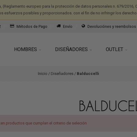
a, (Reglamento europeo para la protección de datos personales n. 679/2016, G
os esfuerzos posibles y proporcionados. con el fin de no infringir los derecho
2
Métodos de Pago
Envío
Devoluciónes y reembolsos
HOMBRES
DISEÑADORES
OUTLET
Inicio
/
Diseñadores
/
Balduccelli
ten productos que cumplan el criterio de seleción