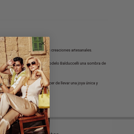
irma protagonista de preciosas creaciones artesanales.
por eso encontrarás en cada modelo Balduccelli una sombra de
te y la realce. Descubra el placer de llevar una joya única y