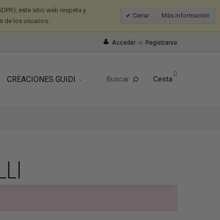
DPR), este sitio web respeta y
Cerrar
Más información
s de los usuarios.
Acceder
o
Registrarse
0
CREACIONES GUIDI
Buscar
Cesta