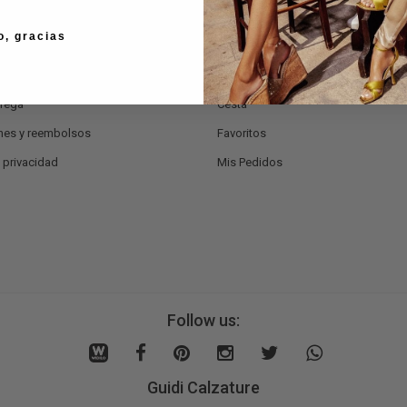
ón al Cliente
Mi Cuenta
o, gracias
ontactos
Iniciar Sesión
de pago
Regístrate Ahora
trega
Cesta
nes y reembolsos
Favoritos
e privacidad
Mis Pedidos
Follow us:
Guidi Calzature