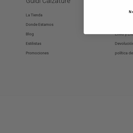
Guidi Calzature
Atenci
N
La Tienda
Ayuda y C
Donde Estamos
Métodos 
Blog
Envío y En
Estilistas
Devolució
Promociones
política d