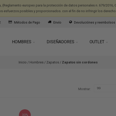
a, (Reglamento europeo para la protección de datos personales n. 679/2016, G
os esfuerzos posibles y proporcionados. con el fin de no infringir los derecho
2
Métodos de Pago
Envío
Devoluciónes y reembolsos
HOMBRES
DISEÑADORES
OUTLET
Inicio
/
Hombres
/
Zapatos
/
Zapatos sin cordones
Mostrar
30%