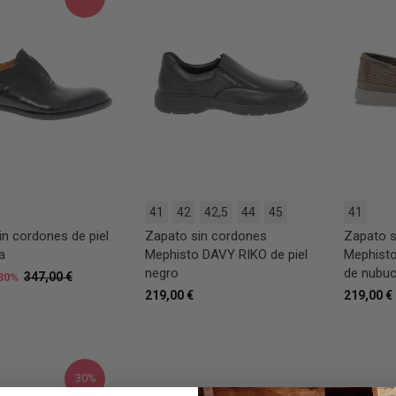
41
42
42,5
44
45
41
in cordones de piel
Zapato sin cordones
Zapato s
a
Mephisto DAVY RIKO de piel
Mephist
negro
de nubuc
347,00 €
30%
219,00 €
219,00 €
30%