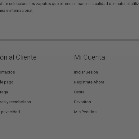
ature seleccióna los zapatos que ofrece en base a la calidad del material util
ana e internacional.
ón al Cliente
Mi Cuenta
ontactos
Iniciar Sesión
de pago
Regístrate Ahora
trega
Cesta
nes y reembolsos
Favoritos
e privacidad
Mis Pedidos