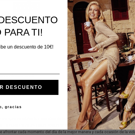
E DESCUENTO
 PARA TI!
cibe un descuento de 10€!
in cordones Guidi
e STILE INGLESE de
R DESCUENTO
o
249,00 €
30%
o, gracias
y siempre versátiles los
zapatos
de hombre
sin cordones
son la elección id
. En Guidi Calzature podrá encontrar una amplia variedad de zapatos para 
e afrontar cada momento del día de la mejor manera y cada ocasión de la vid