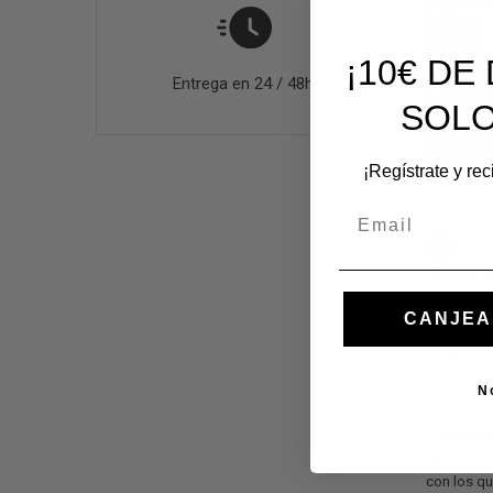
¡10€ D
Entrega en 24 / 48h.
SOLO
¡Regístrate y re
Email
42
Zapato s
Calzatur
CANJEA
piel cuer
174,30 €
N
Prácticos 
comodidad
con los qu